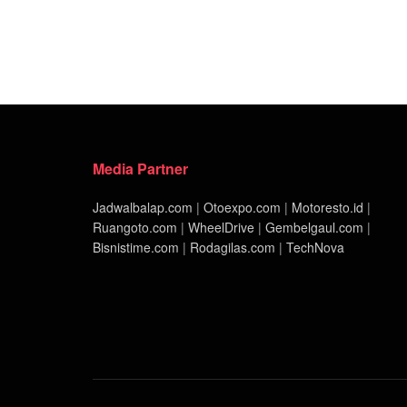
Media Partner
Jadwalbalap.com
|
Otoexpo.com
|
Motoresto.id
|
Ruangoto.com
|
WheelDrive
|
Gembelgaul.com
|
Bisnistime.com
|
Rodagilas.com
|
TechNova