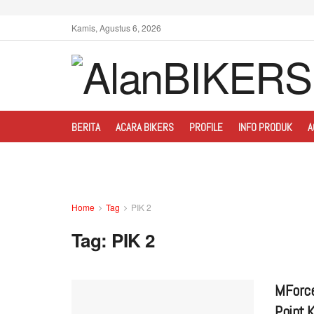
Kamis, Agustus 6, 2026
BERITA
ACARA BIKERS
PROFILE
INFO PRODUK
A
Home
Tag
PIK 2
Tag:
PIK 2
MForce
Point 