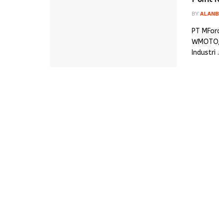
BY
ALANB
PT MFor
WMOTO, 
Industri .