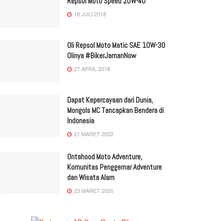
Repsol Moto Speed 20W-40
18 JULI 2018
Oli Repsol Moto Matic SAE 10W-30
Olinya #BikerJamanNow
27 APRIL 2018
Dapat Kepercayaan dari Dunia,
Mongols MC Tancapkan Bendera di
Indonesia
21 MARET 2022
Ontahood Moto Adventure,
Komunitas Penggemar Adventure
dan Wisata Alam
23 MARET 2020