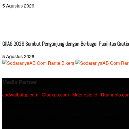
5 Agustus 2026
GIIAS 2026 Sambut Pengunjung dengan Berbagai Fasilitas Grati
5 Agustus 2026
Media Partner
Jadwalbalap.com
|
Otoexpo.com
|
Motoresto.id
|
Ruangoto.co
PT. RAMDANI ABADI MEDIA
Jl. KH. Noer Alie Kp. Irian RT 07/02 No.44, Kel. Kebalen, Kec
Email :