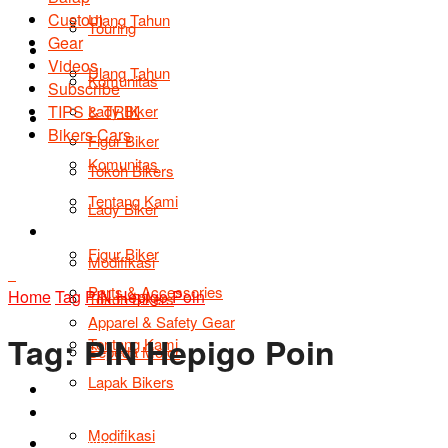
Custom
Ulang Tahun
Touring
Gear
Profile
Videos
Ulang Tahun
Komunitas
Subscribe
TIPS & TRIK
Lady Biker
Profile
Bikers Cars
Figur Biker
Komunitas
Tokoh Bikers
Tentang Kami
Lady Biker
Info Produk
Figur Biker
Modifikasi
Parts & Accessories
Home
Tag
PIN Hepigo Poin
Tokoh Bikers
Apparel & Safety Gear
Tag:
PIN Hepigo Poin
Tentang Kami
Sepeda Motor
Lapak Bikers
Info Produk
Agenda
Modifikasi
Road Safety