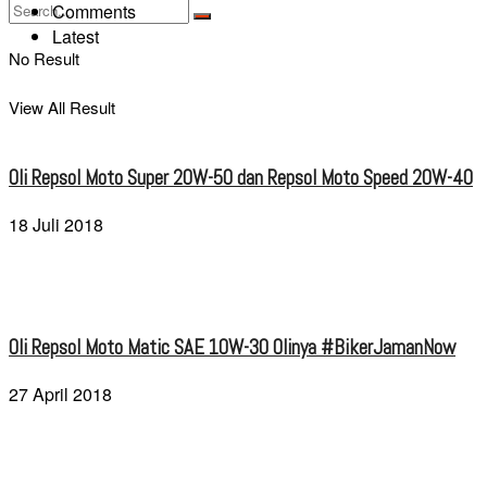
Comments
Latest
No Result
View All Result
Oli Repsol Moto Super 20W-50 dan Repsol Moto Speed 20W-40
18 Juli 2018
Oli Repsol Moto Matic SAE 10W-30 Olinya #BikerJamanNow
27 April 2018