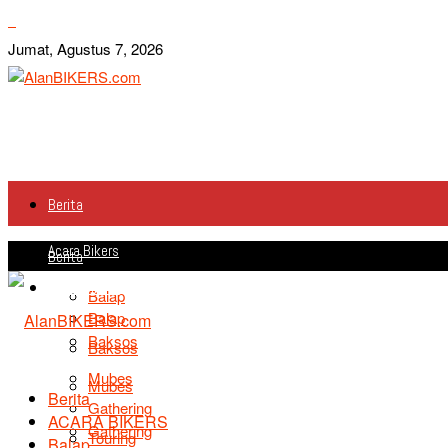
Jumat, Agustus 7, 2026
Berita
Acara Bikers
Berita
Acara Bikers
Balap
Balap
Baksos
Baksos
Mubes
Mubes
Berita
Gathering
ACARA BIKERS
Gathering
Touring
Balap