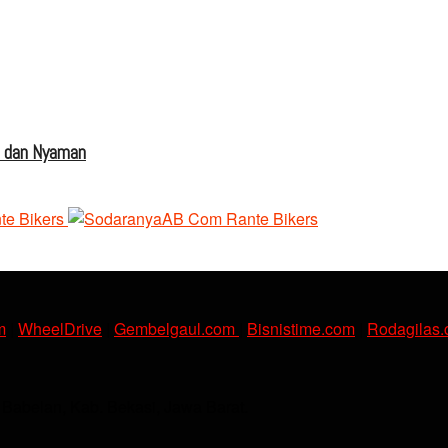
s dan Nyaman
m
|
WheelDrive
|
Gembelgaul.com
|
Bisnistime.com
|
Rodagilas
. Babelan, Kab. Bekasi, Jawa Barat.