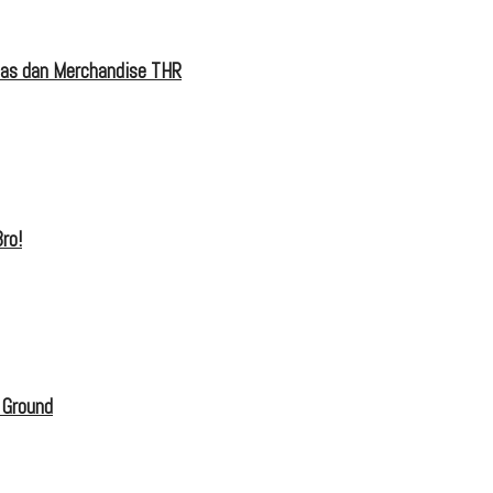
tas dan Merchandise THR
ro!
 Ground