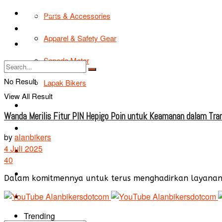
TIPS & TRIK
Parts & Accessories
Bikers Cars
Apparel & Safety Gear
Tentang Kami
Sepeda Motor
No Result
Lapak Bikers
View All Result
Agenda
Wanda Merilis Fitur PIN Hepigo Poin untuk Keamanan dalam Tran
Road Safety
by
alanbikers
4 Juli 2025
TIPS & TRIK
40
Bikers Cars
Dalam komitmennya untuk terus menghadirkan layanan d
Tentang Kami
Trending