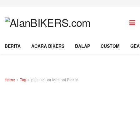
BERITA
ACARA BIKERS
BALAP
CUSTOM
GEA
Home
Tag
pintu keluar terminal Blok M