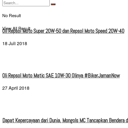
No Result
View All Result
Oli Repsol Moto Super 20W-50 dan Repsol Moto Speed 20W-40
18 Juli 2018
Oli Repsol Moto Matic SAE 10W-30 Olinya #BikerJamanNow
27 April 2018
Dapat Kepercayaan dari Dunia, Mongols MC Tancapkan Bendera di