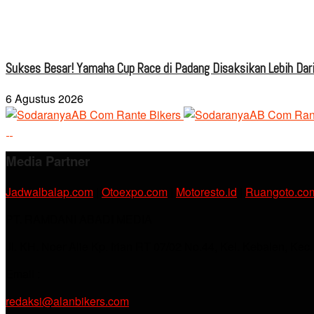
Sukses Besar! Yamaha Cup Race di Padang Disaksikan Lebih Dari
6 Agustus 2026
Media Partner
Jadwalbalap.com
|
Otoexpo.com
|
Motoresto.id
|
Ruangoto.co
PT. RAMDANI ABADI MEDIA
Jl. KH. Noer Alie Kp. Irian RT 07/02 No.44, Kel. Kebalen, Kec
Email :
redaksi@alanbikers.com