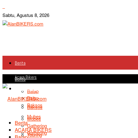
Sabtu, Agustus 8, 2026
Berita
Acara Bikers
Berita
Acara Bikers
Balap
Balap
Baksos
Baksos
Mubes
Mubes
Berita
Gathering
ACARA BIKERS
Gathering
Touring
Balap