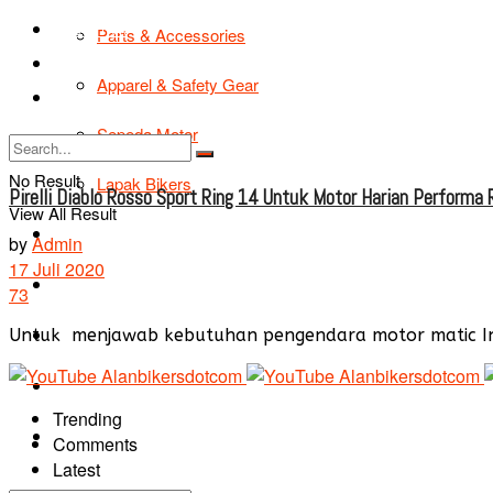
TIPS & TRIK
Parts & Accessories
Bikers Cars
Apparel & Safety Gear
Tentang Kami
Sepeda Motor
No Result
Lapak Bikers
Pirelli Diablo Rosso Sport Ring 14 Untuk Motor Harian Performa 
View All Result
Agenda
by
Admin
17 Juli 2020
Road Safety
73
TIPS & TRIK
Untuk menjawab kebutuhan pengendara motor matic Indone
Bikers Cars
Trending
Tentang Kami
Comments
Latest