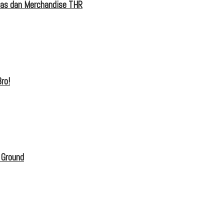
tas dan Merchandise THR
ro!
 Ground