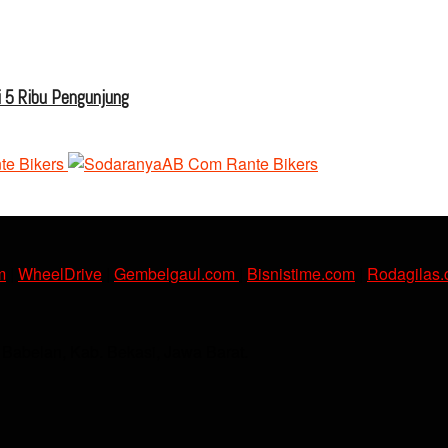
 5 Ribu Pengunjung
m
|
WheelDrive
|
Gembelgaul.com
|
Bisnistime.com
|
Rodagilas
. Babelan, Kab. Bekasi, Jawa Barat.