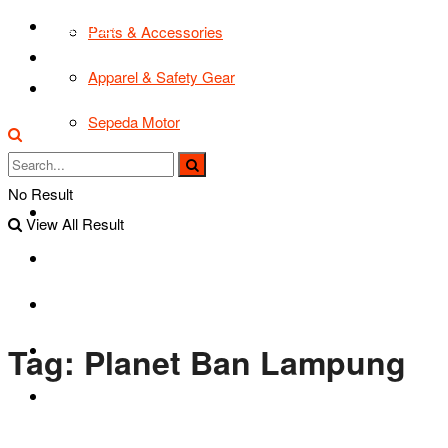
TIPS & TRIK
Parts & Accessories
Bikers Cars
Apparel & Safety Gear
Tentang Kami
Sepeda Motor
Lapak Bikers
No Result
Agenda
View All Result
Road Safety
TIPS & TRIK
Tag:
Planet Ban Lampung
Bikers Cars
Tentang Kami