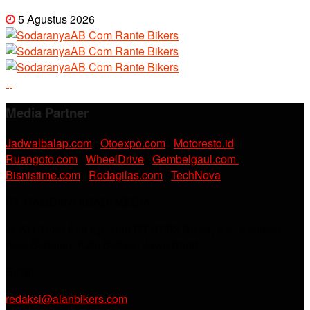
5 Agustus 2026
Media Partner
Jadwalbalap.com
|
Otoexpo.com
|
Motoresto.id
|
Ruangoto.com
|
WheelDrive
|
Gembelgaul.com
|
Bisnistime.com
|
Rodagilas.com
|
TechNova
PT. RAMDANI ABADI MEDIA
Jl. KH. Noer Alie Kp. Irian RT 07/02 No.44, Kel. Kebalen,
Kec. Babelan, Kab. Bekasi, Jawa Barat.
Email :
redaksi@alanbikers.com