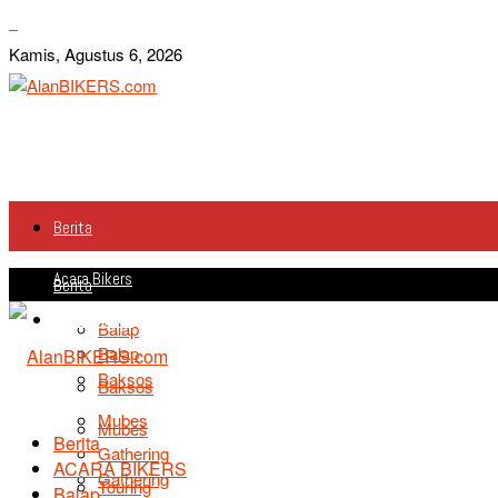
Kamis, Agustus 6, 2026
Berita
Acara Bikers
Berita
Acara Bikers
Balap
Balap
Baksos
Baksos
Mubes
Mubes
Berita
Gathering
ACARA BIKERS
Gathering
Touring
Balap