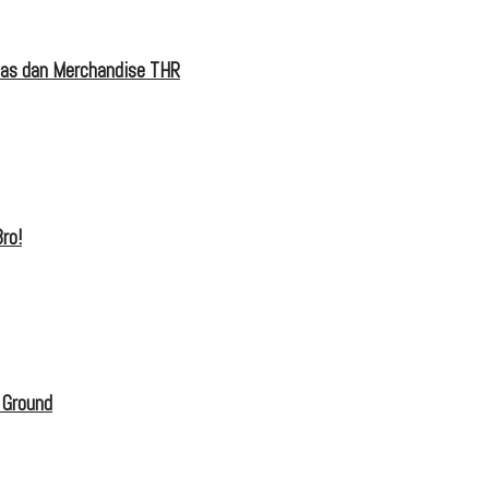
tas dan Merchandise THR
ro!
 Ground