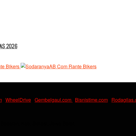
IAS 2026
m
|
WheelDrive
|
Gembelgaul.com
|
Bisnistime.com
|
Rodagilas
. Babelan, Kab. Bekasi, Jawa Barat.