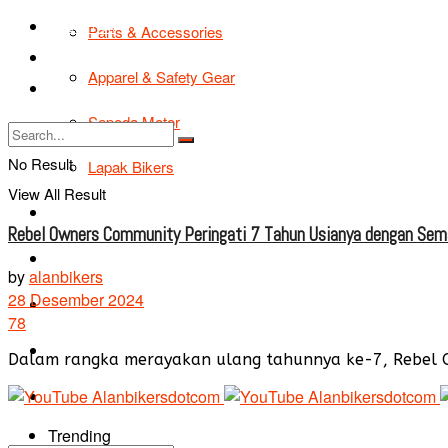
TIPS & TRIK
Parts & Accessories
Bikers Cars
Apparel & Safety Gear
Tentang Kami
Sepeda Motor
No Result
Lapak Bikers
View All Result
Agenda
Rebel Owners Community Peringati 7 Tahun Usianya dengan Se
Road Safety
by
alanbikers
28 Desember 2024
TIPS & TRIK
78
Bikers Cars
Dalam rangka merayakan ulang tahunnya ke-7, Rebel Own
Tentang Kami
Trending