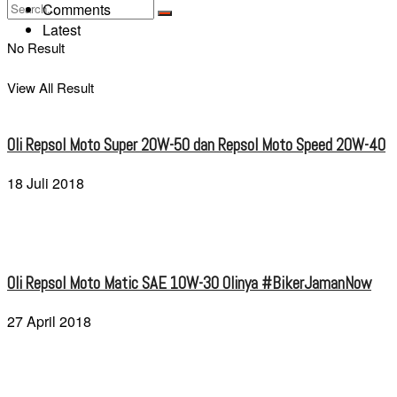
Comments
Latest
No Result
View All Result
Oli Repsol Moto Super 20W-50 dan Repsol Moto Speed 20W-40
18 Juli 2018
Oli Repsol Moto Matic SAE 10W-30 Olinya #BikerJamanNow
27 April 2018