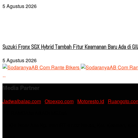
5 Agustus 2026
Suzuki Fronx SGX Hybrid Tambah Fitur Keamanan Baru Ada di GI
5 Agustus 2026
Media Partner
Jadwalbalap.com
|
Otoexpo.com
|
Motoresto.id
|
Ruangoto.co
PT. RAMDANI ABADI MEDIA
Jl. KH. Noer Alie Kp. Irian RT 07/02 No.44, Kel. Kebalen, Kec
Email :