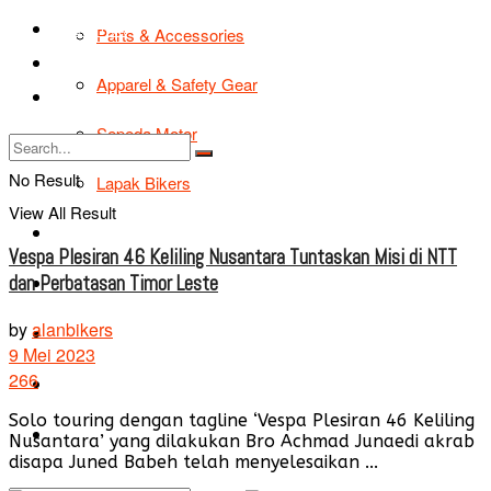
TIPS & TRIK
Parts & Accessories
Bikers Cars
Apparel & Safety Gear
Tentang Kami
Sepeda Motor
No Result
Lapak Bikers
View All Result
Agenda
Vespa Plesiran 46 Keliling Nusantara Tuntaskan Misi di NTT
dan Perbatasan Timor Leste
Road Safety
by
alanbikers
TIPS & TRIK
9 Mei 2023
266
Bikers Cars
Solo touring dengan tagline ‘Vespa Plesiran 46 Keliling
Tentang Kami
Nusantara’ yang dilakukan Bro Achmad Junaedi akrab
disapa Juned Babeh telah menyelesaikan ...