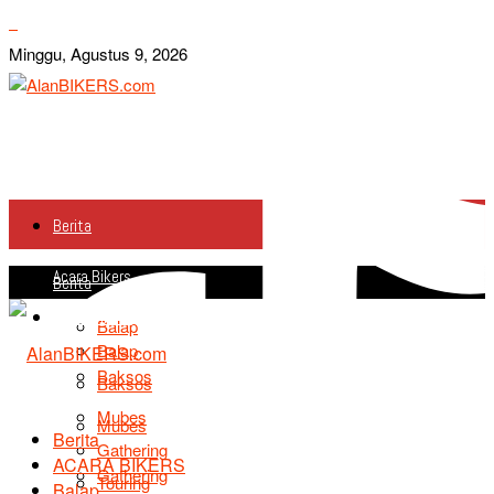
Minggu, Agustus 9, 2026
Berita
Acara Bikers
Berita
Acara Bikers
Balap
Balap
Baksos
Baksos
Mubes
Mubes
Berita
Gathering
ACARA BIKERS
Gathering
Touring
Balap