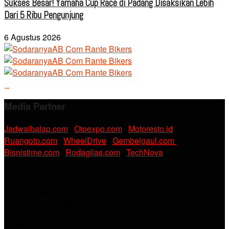
Sukses Besar! Yamaha Cup Race di Padang Disaksikan Lebih
Dari 5 Ribu Pengunjung
6 Agustus 2026
Media Partner
Jadwalbalap.com
|
Otoexpo.com
|
Motoresto.id
|
Ruangoto.com
|
WheelDrive
|
Gembelgaul.com
|
Bisnistime.com
|
Rodagilas.com
|
TechNova
PT. RAMDANI ABADI MEDIA
Jl. KH. Noer Alie Kp. Irian RT 07/02 No.44, Kel. Kebalen,
Kec. Babelan, Kab. Bekasi, Jawa Barat.
Email :