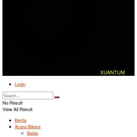
© 2025 AlanBikers - Design & Developed by
XUANTUM
Login
No Result
View All Result
Berita
Acara Bikers
Balap