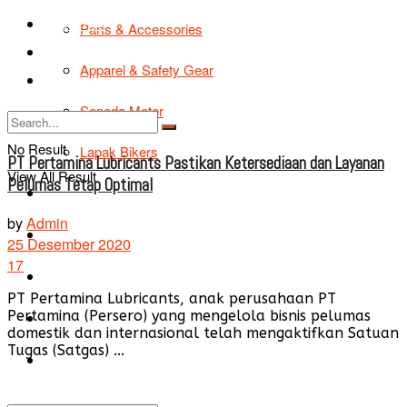
TIPS & TRIK
Parts & Accessories
Bikers Cars
Apparel & Safety Gear
Tentang Kami
Sepeda Motor
No Result
Lapak Bikers
PT Pertamina Lubricants Pastikan Ketersediaan dan Layanan
View All Result
Pelumas Tetap Optimal
Agenda
by
Admin
Road Safety
25 Desember 2020
17
TIPS & TRIK
PT Pertamina Lubricants, anak perusahaan PT
Pertamina (Persero) yang mengelola bisnis pelumas
Bikers Cars
domestik dan internasional telah mengaktifkan Satuan
Tugas (Satgas) ...
Tentang Kami