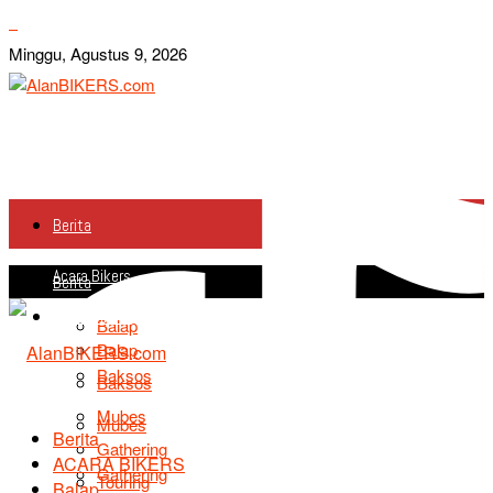
Minggu, Agustus 9, 2026
Berita
Acara Bikers
Berita
Acara Bikers
Balap
Balap
Baksos
Baksos
Mubes
Mubes
Berita
Gathering
ACARA BIKERS
Gathering
Touring
Balap