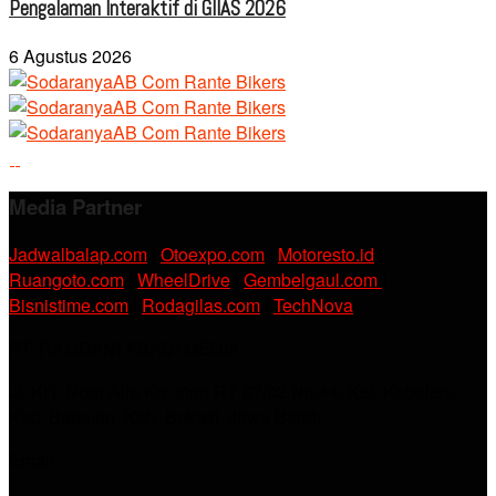
Pengalaman Interaktif di GIIAS 2026
6 Agustus 2026
Media Partner
Jadwalbalap.com
|
Otoexpo.com
|
Motoresto.id
|
Ruangoto.com
|
WheelDrive
|
Gembelgaul.com
|
Bisnistime.com
|
Rodagilas.com
|
TechNova
PT. RAMDANI ABADI MEDIA
Jl. KH. Noer Alie Kp. Irian RT 07/02 No.44, Kel. Kebalen,
Kec. Babelan, Kab. Bekasi, Jawa Barat.
Email :