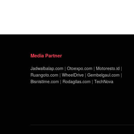
Media Partner
Jadwalbalap.com
|
Otoexpo.com
|
Motoresto.id
|
Ruangoto.com
|
WheelDrive
|
Gembelgaul.com
|
Bisnistime.com
|
Rodagilas.com
|
TechNova