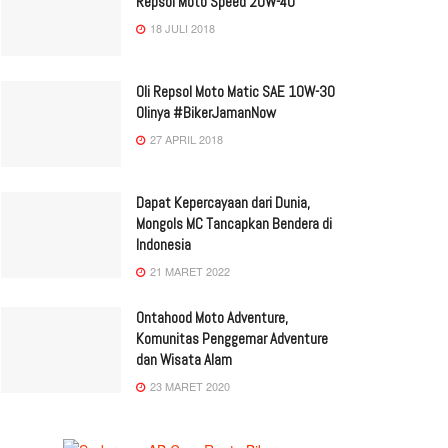
Repsol Moto Speed 20W-40
18 JULI 2018
Oli Repsol Moto Matic SAE 10W-30
Olinya #BikerJamanNow
27 APRIL 2018
Dapat Kepercayaan dari Dunia,
Mongols MC Tancapkan Bendera di
Indonesia
21 MARET 2022
Ontahood Moto Adventure,
Komunitas Penggemar Adventure
dan Wisata Alam
23 MARET 2020