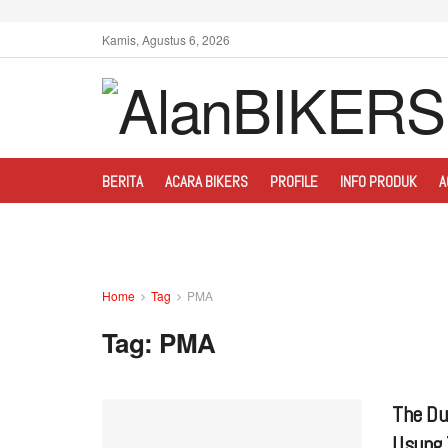
Kamis, Agustus 6, 2026
BERITA
ACARA BIKERS
PROFILE
INFO PRODUK
A
Home
Tag
PMA
Tag:
PMA
The Du
Usung 