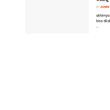
BY
ADMIN
akhirny
bisa dil
...