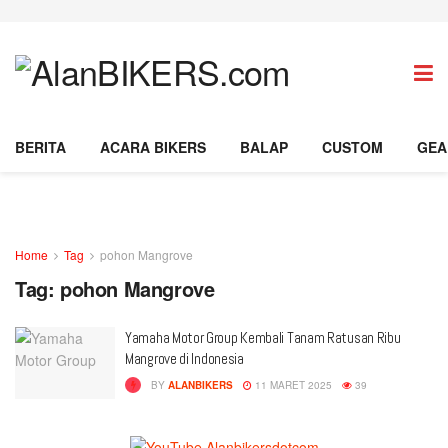
BERITA
ACARA BIKERS
BALAP
CUSTOM
GEA
Home
Tag
pohon Mangrove
Tag:
pohon Mangrove
Yamaha Motor Group Kembali Tanam Ratusan Ribu
Mangrove di Indonesia
BY
ALANBIKERS
11 MARET 2025
39