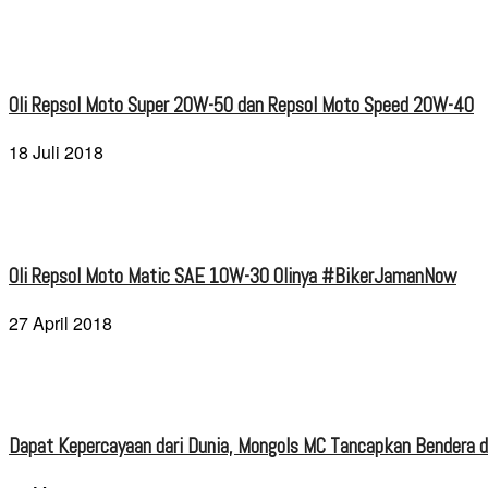
Oli Repsol Moto Super 20W-50 dan Repsol Moto Speed 20W-40
18 Juli 2018
Oli Repsol Moto Matic SAE 10W-30 Olinya #BikerJamanNow
27 April 2018
Dapat Kepercayaan dari Dunia, Mongols MC Tancapkan Bendera di