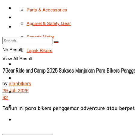
TIPS & TRIK
Parts & Accessories
Bikers Cars
Apparel & Safety Gear
Tentang Kami
Sepeda Motor
No Result
Lapak Bikers
View All Result
Agenda
7Gear Ride and Camp 2025 Sukses Manjakan Para Bikers Pengg
Road Safety
by
alanbikers
29 Juli 2025
TIPS & TRIK
92
Bikers Cars
Tahun ini para bikers penggemar adventure atau berpet
Tentang Kami