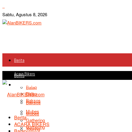
Sabtu, Agustus 8, 2026
Berita
Acara Bikers
Berita
Acara Bikers
Balap
Balap
Baksos
Baksos
Mubes
Mubes
Berita
Gathering
ACARA BIKERS
Gathering
Touring
Balap