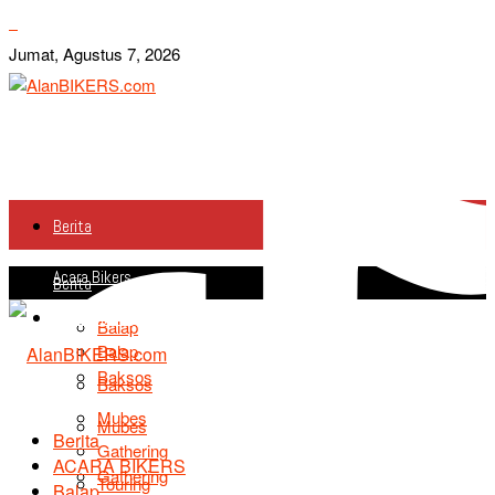
Jumat, Agustus 7, 2026
Berita
Acara Bikers
Berita
Acara Bikers
Balap
Balap
Baksos
Baksos
Mubes
Mubes
Berita
Gathering
ACARA BIKERS
Gathering
Touring
Balap