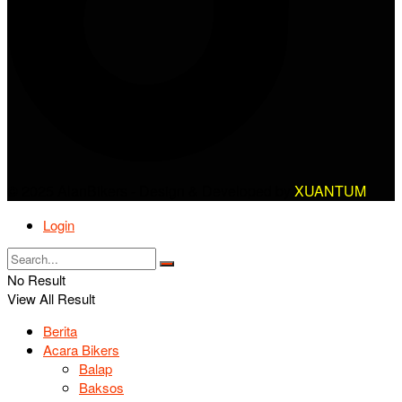
© 2025 AlanBikers - Design & Developed by
XUANTUM
Login
No Result
View All Result
Berita
Acara Bikers
Balap
Baksos