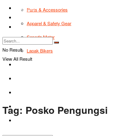
TIPS & TRIK
Parts & Accessories
Bikers Cars
Apparel & Safety Gear
Tentang Kami
Sepeda Motor
No Result
Lapak Bikers
View All Result
Agenda
Road Safety
TIPS & TRIK
Tag:
Posko Pengungsi
Bikers Cars
Tentang Kami