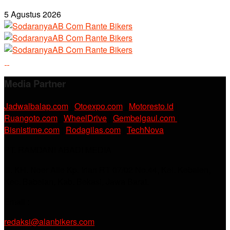
5 Agustus 2026
Media Partner
Jadwalbalap.com
|
Otoexpo.com
|
Motoresto.id
|
Ruangoto.com
|
WheelDrive
|
Gembelgaul.com
|
Bisnistime.com
|
Rodagilas.com
|
TechNova
PT. RAMDANI ABADI MEDIA
Jl. KH. Noer Alie Kp. Irian RT 07/02 No.44, Kel. Kebalen,
Kec. Babelan, Kab. Bekasi, Jawa Barat.
Email :
redaksi@alanbikers.com