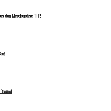
tas dan Merchandise THR
ro!
 Ground