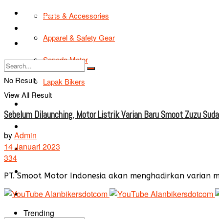
TIPS & TRIK
Parts & Accessories
Bikers Cars
Apparel & Safety Gear
Tentang Kami
Sepeda Motor
No Result
Lapak Bikers
View All Result
Agenda
Sebelum Dilaunching, Motor Listrik Varian Baru Smoot Zuzu Suda
Road Safety
by
Admin
14 Januari 2023
TIPS & TRIK
334
Bikers Cars
PT. Smoot Motor Indonesia akan menghadirkan varian mot
Tentang Kami
Trending