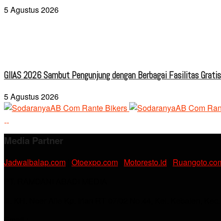
5 Agustus 2026
GIIAS 2026 Sambut Pengunjung dengan Berbagai Fasilitas Grati
5 Agustus 2026
Media Partner
Jadwalbalap.com
|
Otoexpo.com
|
Motoresto.id
|
Ruangoto.co
PT. RAMDANI ABADI MEDIA
Jl. KH. Noer Alie Kp. Irian RT 07/02 No.44, Kel. Kebalen, Kec
Email :