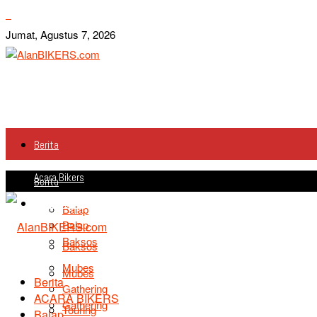
Jumat, Agustus 7, 2026
Berita
Acara Bikers
Berita
Acara Bikers
Balap
Balap
Baksos
Baksos
Mubes
Mubes
Berita
Gathering
ACARA BIKERS
Gathering
Touring
Balap