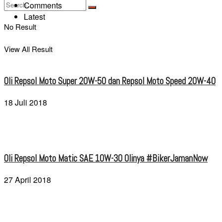
Comments
Latest
No Result
View All Result
Oli Repsol Moto Super 20W-50 dan Repsol Moto Speed 20W-40
18 Juli 2018
Oli Repsol Moto Matic SAE 10W-30 Olinya #BikerJamanNow
27 April 2018