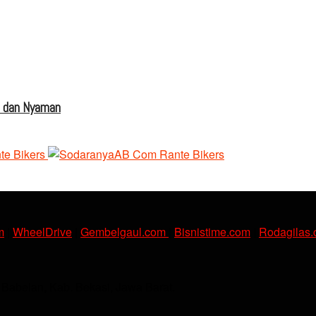
s dan Nyaman
m
|
WheelDrive
|
Gembelgaul.com
|
Bisnistime.com
|
Rodagilas
. Babelan, Kab. Bekasi, Jawa Barat.