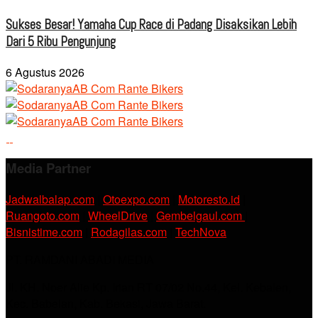
Sukses Besar! Yamaha Cup Race di Padang Disaksikan Lebih
Dari 5 Ribu Pengunjung
6 Agustus 2026
Media Partner
Jadwalbalap.com
|
Otoexpo.com
|
Motoresto.id
|
Ruangoto.com
|
WheelDrive
|
Gembelgaul.com
|
Bisnistime.com
|
Rodagilas.com
|
TechNova
PT. RAMDANI ABADI MEDIA
Jl. KH. Noer Alie Kp. Irian RT 07/02 No.44, Kel. Kebalen,
Kec. Babelan, Kab. Bekasi, Jawa Barat.