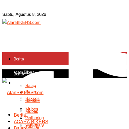
Sabtu, Agustus 8, 2026
Berita
Acara Bikers
Berita
Acara Bikers
Balap
Balap
Baksos
Baksos
Mubes
Mubes
Berita
Gathering
ACARA BIKERS
Gathering
Touring
Balap