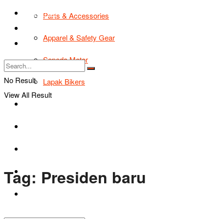
TIPS & TRIK
Parts & Accessories
Bikers Cars
Apparel & Safety Gear
Tentang Kami
Sepeda Motor
No Result
Lapak Bikers
View All Result
Agenda
Road Safety
TIPS & TRIK
Tag:
Presiden baru
Bikers Cars
Tentang Kami