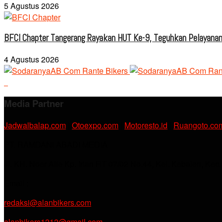
5 Agustus 2026
BFCI Chapter Tangerang Rayakan HUT Ke-9, Teguhkan Pelayanan
4 Agustus 2026
Media Partner
Jadwalbalap.com
|
Otoexpo.com
|
Motoresto.id
|
Ruangoto.co
PT. RAMDANI ABADI MEDIA
Jl. KH. Noer Alie Kp. Irian RT 07/02 No.44, Kel. Kebalen, Kec
Email :
redaksi@alanbikers.com
alanbikers1212@gmail.com