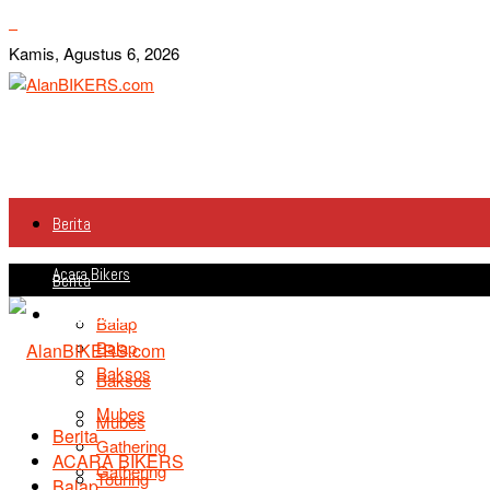
Kamis, Agustus 6, 2026
Berita
Acara Bikers
Berita
Acara Bikers
Balap
Balap
Baksos
Baksos
Mubes
Mubes
Berita
Gathering
ACARA BIKERS
Gathering
Touring
Balap