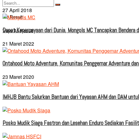
27 April 2018
No Result
Dapat Kepercayaan dari Dunia, Mongols MC Tancapkan Bendera di
View All Result
21 Maret 2022
Ontahood Moto Adventure, Komunitas Penggemar Adventure dan
23 Maret 2020
IMHJB Bantu Salurkan Bantuan dari Yayasan AHM dan DAM untuk
Posko Mudik Siaga Fastron dan Lesehan Enduro Sediakan Fasili