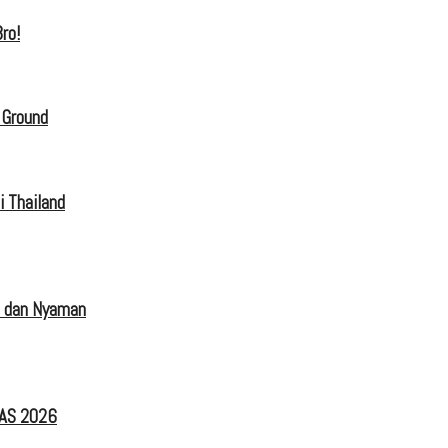
ro!
 Ground
i Thailand
s dan Nyaman
IAS 2026