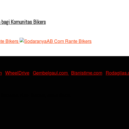
 bagi Komunitas Bikers
m
|
WheelDrive
|
Gembelgaul.com
|
Bisnistime.com
|
Rodagilas
. Babelan, Kab. Bekasi, Jawa Barat.