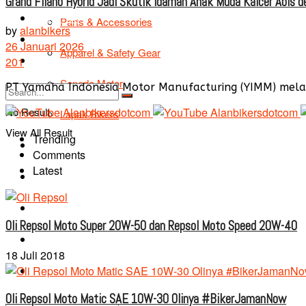
Grand Filano Hybrid Jadi Skutik Idaman Anak Muda Kalcer Abis 
TIPS & TRIK
Parts & Accessories
by
alanbikers
Bikers Cars
26 Januari 2026
Apparel & Safety Gear
Tentang Kami
201
Sepeda Motor
PT Yamaha Indonesia Motor Manufacturing (YIMM) melaku
No Result
Lapak Bikers
View All Result
Trending
Agenda
Comments
Latest
Road Safety
TIPS & TRIK
Oli Repsol Moto Super 20W-50 dan Repsol Moto Speed 20W-40
Bikers Cars
18 Juli 2018
Tentang Kami
Oli Repsol Moto Matic SAE 10W-30 Olinya #BikerJamanNow