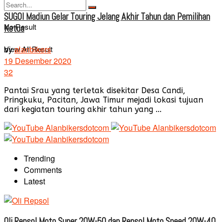
SUGOI Madiun Gelar Touring Jelang Akhir Tahun dan Pemilihan
No Result
Ketua
View All Result
by
alanbikers
19 Desember 2020
32
Pantai Srau yang terletak disekitar Desa Candi,
Pringkuku, Pacitan, Jawa Timur mejadi lokasi tujuan
dari kegiatan touring akhir tahun yang ...
Trending
Comments
Latest
Oli Repsol Moto Super 20W-50 dan Repsol Moto Speed 20W-40