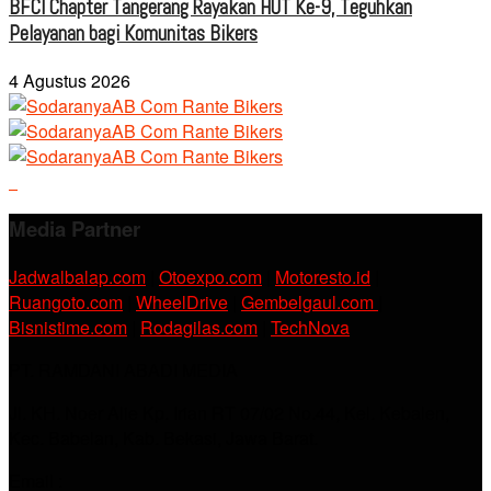
BFCI Chapter Tangerang Rayakan HUT Ke-9, Teguhkan
Pelayanan bagi Komunitas Bikers
4 Agustus 2026
Media Partner
Jadwalbalap.com
|
Otoexpo.com
|
Motoresto.id
|
Ruangoto.com
|
WheelDrive
|
Gembelgaul.com
|
Bisnistime.com
|
Rodagilas.com
|
TechNova
PT. RAMDANI ABADI MEDIA
Jl. KH. Noer Alie Kp. Irian RT 07/02 No.44, Kel. Kebalen,
Kec. Babelan, Kab. Bekasi, Jawa Barat.
Email :