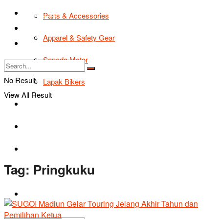
TIPS & TRIK
Parts & Accessories
Bikers Cars
Apparel & Safety Gear
Tentang Kami
Sepeda Motor
No Result
Lapak Bikers
View All Result
Agenda
Road Safety
TIPS & TRIK
Tag:
Pringkuku
Bikers Cars
Tentang Kami