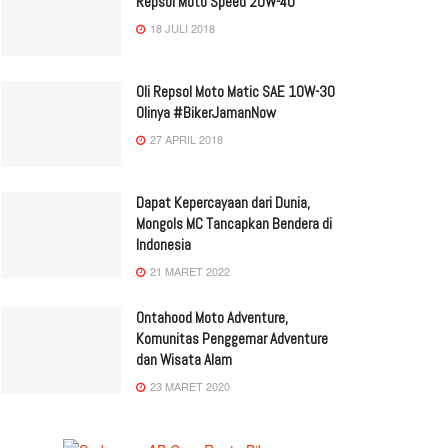
Repsol Moto Speed 20W-40
18 JULI 2018
Oli Repsol Moto Matic SAE 10W-30
Olinya #BikerJamanNow
27 APRIL 2018
Dapat Kepercayaan dari Dunia,
Mongols MC Tancapkan Bendera di
Indonesia
21 MARET 2022
Ontahood Moto Adventure,
Komunitas Penggemar Adventure
dan Wisata Alam
23 MARET 2020