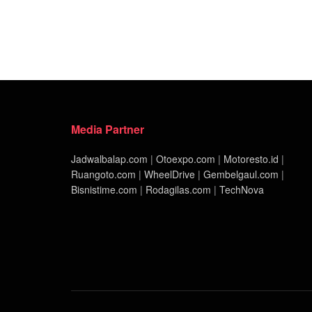
Media Partner
Jadwalbalap.com
|
Otoexpo.com
|
Motoresto.id
|
Ruangoto.com
|
WheelDrive
|
Gembelgaul.com
|
Bisnistime.com
|
Rodagilas.com
|
TechNova