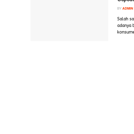
BY
ADMIN
Salah s
adanya 
konsumen