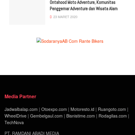
Ontahood Moto Adventure, Komunitas
Penggemar Adventure dan Wisata Alam
23 MARET 2020
Media Partner
Jadwalbalap.com
|
Otoexpo.com
|
Motoresto.id
|
Ruangoto.com
|
WheelDrive
|
Gembelgaul.com
|
Bisnistime.com
|
Rodagilas.com
|
TechNova
PT. RAMDANI ABADI MEDIA