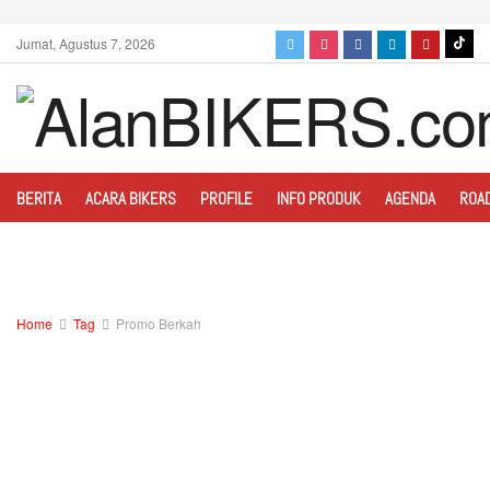
Jumat, Agustus 7, 2026
BERITA
ACARA BIKERS
PROFILE
INFO PRODUK
AGENDA
ROA
Home
Tag
Promo Berkah