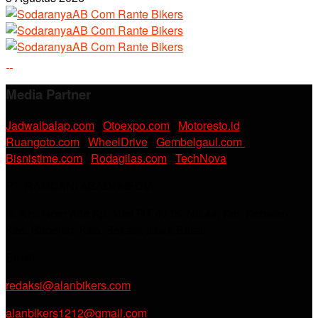
Media Partner
Jadwalbalap.com
|
Otoexpo.com
|
Motoresto.id
|
Ruangoto.com
|
WheelDrive
|
Gembelgaul.com
|
Bisnistime.com
|
Rodagilas.com
|
TechNova
PT. RAMDANI ABADI MEDIA
Jl. KH. Noer Alie Kp. Irian RT 07/02 No.44, Kel. Kebalen,
Kec. Babelan, Kab. Bekasi, Jawa Barat.
Email :
redaksi@alanbikers.com
alanbikers1212@gmail.com