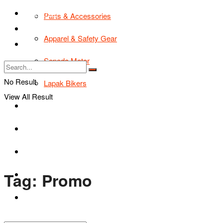
TIPS & TRIK
Parts & Accessories
Bikers Cars
Apparel & Safety Gear
Tentang Kami
Sepeda Motor
No Result
Lapak Bikers
View All Result
Agenda
Road Safety
TIPS & TRIK
Tag:
Promo
Bikers Cars
Tentang Kami