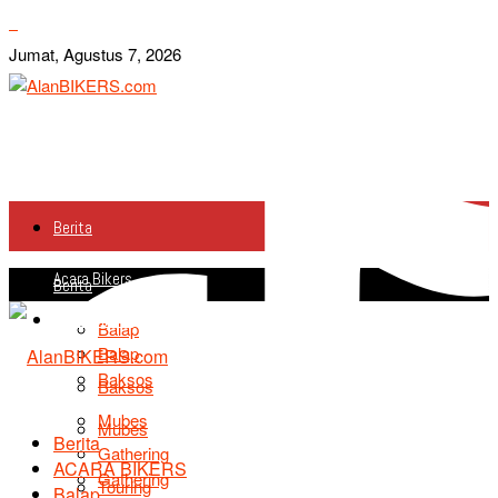
Jumat, Agustus 7, 2026
Berita
Acara Bikers
Berita
Acara Bikers
Balap
Balap
Baksos
Baksos
Mubes
Mubes
Berita
Gathering
ACARA BIKERS
Gathering
Touring
Balap