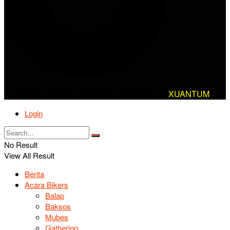
© 2025 AlanBikers - Design & Developed by
XUANTUM
Login
No Result
View All Result
Berita
Acara Bikers
Balap
Baksos
Mubes
Gathering