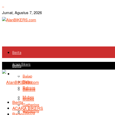
Jumat, Agustus 7, 2026
Berita
Acara Bikers
Berita
Acara Bikers
Balap
Balap
Baksos
Baksos
Mubes
Mubes
Berita
Gathering
ACARA BIKERS
Gathering
Touring
Balap