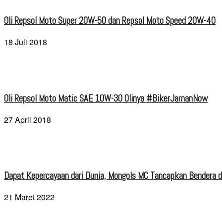
Oli Repsol Moto Super 20W-50 dan Repsol Moto Speed 20W-40
18 Juli 2018
Oli Repsol Moto Matic SAE 10W-30 Olinya #BikerJamanNow
27 April 2018
Dapat Kepercayaan dari Dunia, Mongols MC Tancapkan Bendera di
21 Maret 2022