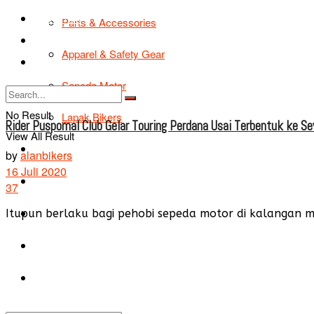
TIPS & TRIK
Parts & Accessories
Bikers Cars
Apparel & Safety Gear
Tentang Kami
Sepeda Motor
No Result
Lapak Bikers
Rider Puspomal Club Gelar Touring Perdana Usai Terbentuk ke Sev
View All Result
Agenda
by
alanbikers
16 Juli 2020
Road Safety
37
TIPS & TRIK
Itupun berlaku bagi pehobi sepeda motor di kalangan mil
Bikers Cars
Tentang Kami