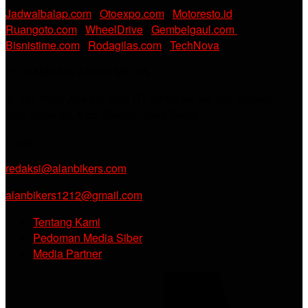
Jadwalbalap.com
|
Otoexpo.com
|
Motoresto.id
|
Ruangoto.com
|
WheelDrive
|
Gembelgaul.com
|
Bisnistime.com
|
Rodagilas.com
|
TechNova
PT. RAMDANI ABADI MEDIA
Jl. KH. Noer Alie Kp. Irian RT 07/02 No.44, Kel. Kebalen,
Kec. Babelan, Kab. Bekasi, Jawa Barat.
Email :
redaksi@alanbikers.com
alanbikers1212@gmail.com
Tentang Kami
Pedoman Media Siber
Media Partner