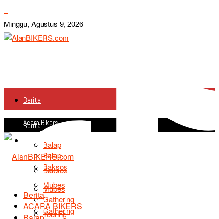
Minggu, Agustus 9, 2026
Berita
Acara Bikers
Berita
Acara Bikers
Balap
Balap
Baksos
Baksos
Mubes
Mubes
Berita
Gathering
ACARA BIKERS
Gathering
Touring
Balap