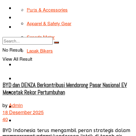
TIPS & TRIK
Parts & Accessories
Bikers Cars
Apparel & Safety Gear
Tentang Kami
Sepeda Motor
No Result
Lapak Bikers
View All Result
Agenda
Road Safety
BYD dan DENZA Berkontribusi Mendorong Pasar Nasional EV
Mencetak Rekor Pertumbuhan
TIPS & TRIK
by
Admin
Bikers Cars
18 Desember 2025
40
Tentang Kami
BYD Indonesia terus mengambil peran strategis dalam