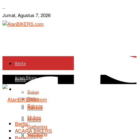
Jumat, Agustus 7, 2026
Berita
Acara Bikers
Berita
Acara Bikers
Balap
Balap
Baksos
Baksos
Mubes
Mubes
Berita
Gathering
ACARA BIKERS
Gathering
Touring
Balap