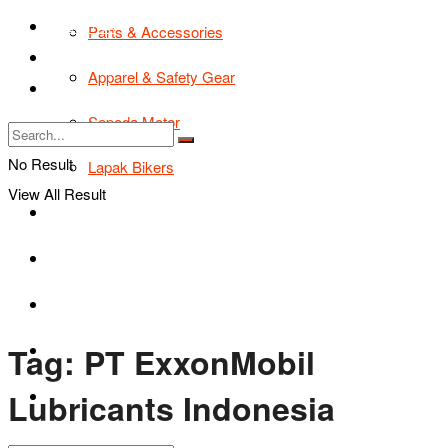
TIPS & TRIK
Parts & Accessories
Bikers Cars
Apparel & Safety Gear
Tentang Kami
Sepeda Motor
No Result
Lapak Bikers
View All Result
Agenda
Road Safety
TIPS & TRIK
Tag:
PT ExxonMobil
Bikers Cars
Lubricants Indonesia
Tentang Kami