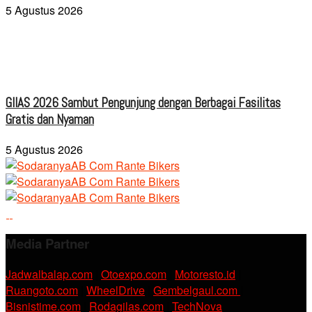
5 Agustus 2026
GIIAS 2026 Sambut Pengunjung dengan Berbagai Fasilitas
Gratis dan Nyaman
5 Agustus 2026
Media Partner
Jadwalbalap.com
|
Otoexpo.com
|
Motoresto.id
|
Ruangoto.com
|
WheelDrive
|
Gembelgaul.com
|
Bisnistime.com
|
Rodagilas.com
|
TechNova