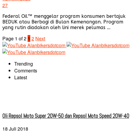
27
Federal Oil™ menggelar program konsumen bertajuk
BEDUK atau Berbagi di Bulan Kemenangan. Program
yang rutin diadakan oleh lini merek pelumas ...
Page 1 of 2
1
2
Next
Trending
Comments
Latest
Oli Repsol Moto Super 20W-50 dan Repsol Moto Speed 20W-40
18 Juli 2018