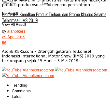
PLASTIK MANDIRI (JP Industries) terus mengembangkan
produk-produknya sesuai dengan permintaan ...
No Result
Helm JPX Kenalkan Produk Terbaru dan Promo Khusus Selama
Telkomsel IIMS 2019
View All Result
by
alanbikers
29 April 2019
56
AlanBIKERS.com - Ditengah gelaran Telkomsel
Indonesia International Motor Show (IIMS) 2019 yang
berlangsung sejak 25 April – 5 Mei 2019 ...
Trending
Comments
Latest