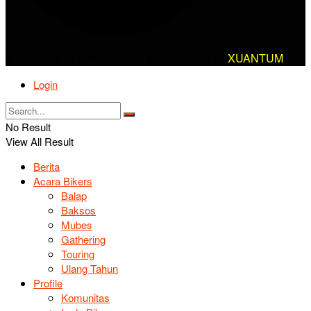
© 2025 AlanBikers - Design & Developed by
XUANTUM
Login
No Result
View All Result
Berita
Acara Bikers
Balap
Baksos
Mubes
Gathering
Touring
Ulang Tahun
Profile
Komunitas