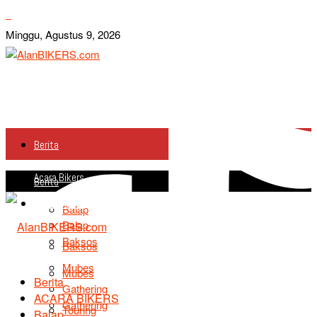
Minggu, Agustus 9, 2026
Berita
Acara Bikers
Berita
Acara Bikers
Balap
Balap
Baksos
Baksos
Mubes
Mubes
Berita
Gathering
ACARA BIKERS
Gathering
Touring
Balap