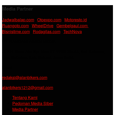
Media Partner
Jadwalbalap.com
|
Otoexpo.com
|
Motoresto.id
|
Ruangoto.com
|
WheelDrive
|
Gembelgaul.com
|
Bisnistime.com
|
Rodagilas.com
|
TechNova
PT. RAMDANI ABADI MEDIA
Jl. KH. Noer Alie Kp. Irian RT 07/02 No.44, Kel. Kebalen,
Kec. Babelan, Kab. Bekasi, Jawa Barat.
Email :
redaksi@alanbikers.com
alanbikers1212@gmail.com
Tentang Kami
Pedoman Media Siber
Media Partner