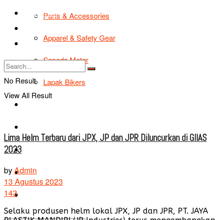
TIPS & TRIK
Parts & Accessories
Bikers Cars
Apparel & Safety Gear
Tentang Kami
Sepeda Motor
No Result
Lapak Bikers
View All Result
Agenda
Road Safety
Lima Helm Terbaru dari JPX, JP dan JPR Diluncurkan di GIIAS
2023
TIPS & TRIK
by
Admin
Bikers Cars
13 Agustus 2023
143
Tentang Kami
Selaku produsen helm lokal JPX, JP dan JPR, PT. JAYA