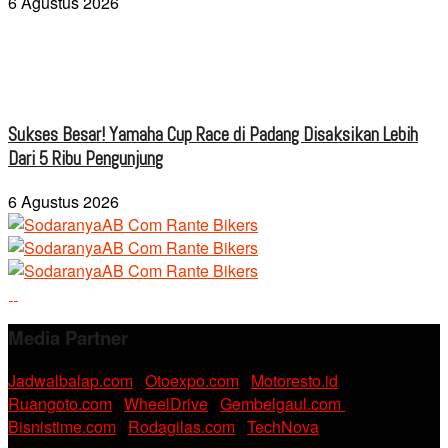
6 Agustus 2026
Sukses Besar! Yamaha Cup Race di Padang Disaksikan Lebih
Dari 5 Ribu Pengunjung
6 Agustus 2026
Media Partner
Jadwalbalap.com
|
Otoexpo.com
|
Motoresto.id
|
Ruangoto.com
|
WheelDrive
|
Gembelgaul.com
|
Bisnistime.com
|
Rodagilas.com
|
TechNova