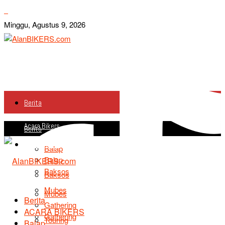
Minggu, Agustus 9, 2026
Berita
Acara Bikers
Berita
Acara Bikers
Balap
Balap
Baksos
Baksos
Mubes
Mubes
Berita
Gathering
ACARA BIKERS
Gathering
Touring
Balap