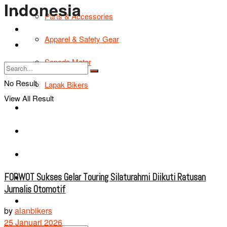
Indonesia
TIPS & TRIK
Parts & Accessories
Bikers Cars
Apparel & Safety Gear
Tentang Kami
Sepeda Motor
No Result
Lapak Bikers
View All Result
Agenda
Road Safety
TIPS & TRIK
FORWOT Sukses Gelar Touring Silaturahmi Diikuti Ratusan
Bikers Cars
Jurnalis Otomotif
Tentang Kami
by
alanbikers
25 Januari 2026