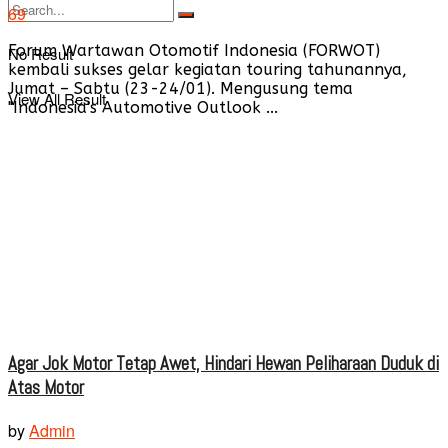
69
Forum Wartawan Otomotif Indonesia (FORWOT)
No Result
kembali sukses gelar kegiatan touring tahunannya,
Jumat – Sabtu (23-24/01). Mengusung tema
View All Result
"Indonesia's Automotive Outlook ...
Agar Jok Motor Tetap Awet, Hindari Hewan Peliharaan Duduk di
Atas Motor
by
Admin