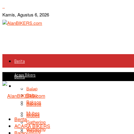
Kamis, Agustus 6, 2026
Berita
Acara Bikers
Berita
Acara Bikers
Balap
Balap
Baksos
Baksos
Mubes
Mubes
Berita
Gathering
ACARA BIKERS
Gathering
Touring
Balap