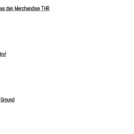
tas dan Merchandise THR
ro!
 Ground