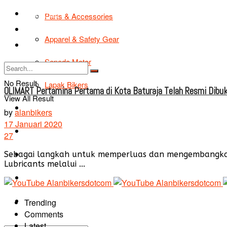
TIPS & TRIK
Parts & Accessories
Bikers Cars
Apparel & Safety Gear
Tentang Kami
Sepeda Motor
No Result
Lapak Bikers
OLIMART Pertamina Pertama di Kota Baturaja Telah Resmi Dibu
View All Result
Agenda
by
alanbikers
17 Januari 2020
Road Safety
27
TIPS & TRIK
Sebagai langkah untuk memperluas dan mengembangkan 
Lubricants melalui ...
Bikers Cars
Tentang Kami
Trending
Comments
Latest