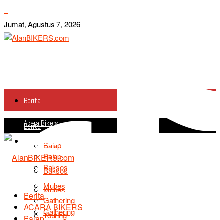
Jumat, Agustus 7, 2026
Berita
Acara Bikers
Berita
Acara Bikers
Balap
Balap
Baksos
Baksos
Mubes
Mubes
Berita
Gathering
ACARA BIKERS
Gathering
Touring
Balap