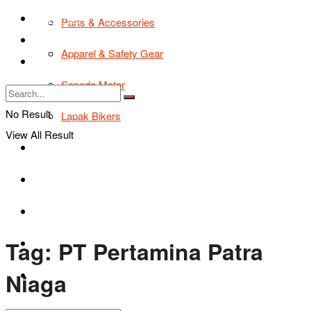
TIPS & TRIK
Parts & Accessories
Bikers Cars
Apparel & Safety Gear
Tentang Kami
Sepeda Motor
No Result
Lapak Bikers
View All Result
Agenda
Road Safety
TIPS & TRIK
Tag:
PT Pertamina Patra
Bikers Cars
Niaga
Tentang Kami