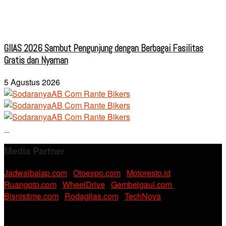
GIIAS 2026 Sambut Pengunjung dengan Berbagai Fasilitas
Gratis dan Nyaman
5 Agustus 2026
Media Partner
Jadwalbalap.com
|
Otoexpo.com
|
Motoresto.id
|
Ruangoto.com
|
WheelDrive
|
Gembelgaul.com
|
Bisnistime.com
|
Rodagilas.com
|
TechNova
PT. RAMDANI ABADI MEDIA