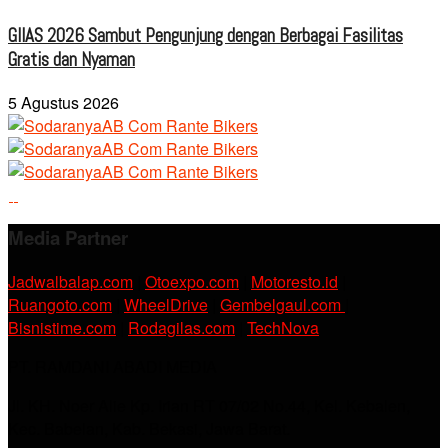
GIIAS 2026 Sambut Pengunjung dengan Berbagai Fasilitas
Gratis dan Nyaman
5 Agustus 2026
Media Partner
Jadwalbalap.com
|
Otoexpo.com
|
Motoresto.id
|
Ruangoto.com
|
WheelDrive
|
Gembelgaul.com
|
Bisnistime.com
|
Rodagilas.com
|
TechNova
PT. RAMDANI ABADI MEDIA
Jl. KH. Noer Alie Kp. Irian RT 07/02 No.44, Kel. Kebalen,
Kec. Babelan, Kab. Bekasi, Jawa Barat.