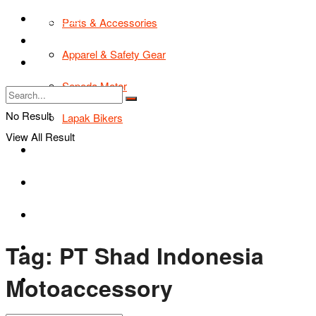
TIPS & TRIK
Parts & Accessories
Bikers Cars
Apparel & Safety Gear
Tentang Kami
Sepeda Motor
No Result
Lapak Bikers
View All Result
Agenda
Road Safety
TIPS & TRIK
Tag:
PT Shad Indonesia
Bikers Cars
Motoaccessory
Tentang Kami