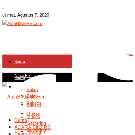
Jumat, Agustus 7, 2026
Berita
Acara Bikers
Berita
Acara Bikers
Balap
Balap
Baksos
Baksos
Mubes
Mubes
Berita
Gathering
ACARA BIKERS
Gathering
Touring
Balap