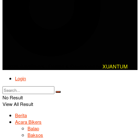
© 2025 AlanBikers - Design & Developed by
XUANTUM
Login
No Result
View All Result
Berita
Acara Bikers
Balap
Baksos