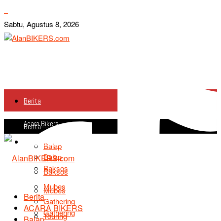
Sabtu, Agustus 8, 2026
Berita
Acara Bikers
Berita
Acara Bikers
Balap
Balap
Baksos
Baksos
Mubes
Mubes
Berita
Gathering
ACARA BIKERS
Gathering
Touring
Balap