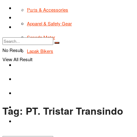
TIPS & TRIK
Parts & Accessories
Bikers Cars
Apparel & Safety Gear
Tentang Kami
Sepeda Motor
No Result
Lapak Bikers
View All Result
Agenda
Road Safety
TIPS & TRIK
Tag:
PT. Tristar Transindo
Bikers Cars
Tentang Kami