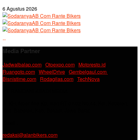
6 Agustus 2026
Media Partner
Jadwalbalap.com
|
Otoexpo.com
|
Motoresto.id
|
Ruangoto.com
|
WheelDrive
|
Gembelgaul.com
|
Bisnistime.com
|
Rodagilas.com
|
TechNova
PT. RAMDANI ABADI MEDIA
Jl. KH. Noer Alie Kp. Irian RT 07/02 No.44, Kel. Kebalen,
Kec. Babelan, Kab. Bekasi, Jawa Barat.
Email :
redaksi@alanbikers.com