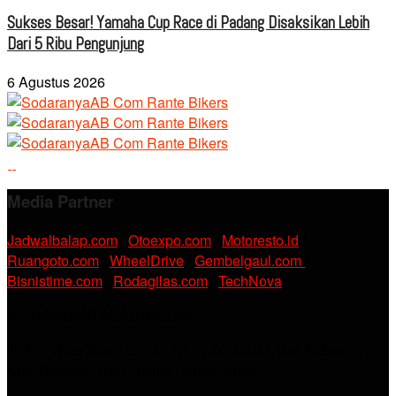
Sukses Besar! Yamaha Cup Race di Padang Disaksikan Lebih
Dari 5 Ribu Pengunjung
6 Agustus 2026
Media Partner
Jadwalbalap.com
|
Otoexpo.com
|
Motoresto.id
|
Ruangoto.com
|
WheelDrive
|
Gembelgaul.com
|
Bisnistime.com
|
Rodagilas.com
|
TechNova
PT. RAMDANI ABADI MEDIA
Jl. KH. Noer Alie Kp. Irian RT 07/02 No.44, Kel. Kebalen,
Kec. Babelan, Kab. Bekasi, Jawa Barat.