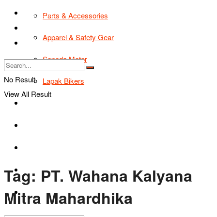
TIPS & TRIK
Parts & Accessories
Bikers Cars
Apparel & Safety Gear
Tentang Kami
Sepeda Motor
No Result
Lapak Bikers
View All Result
Agenda
Road Safety
TIPS & TRIK
Tag:
PT. Wahana Kalyana
Bikers Cars
Mitra Mahardhika
Tentang Kami