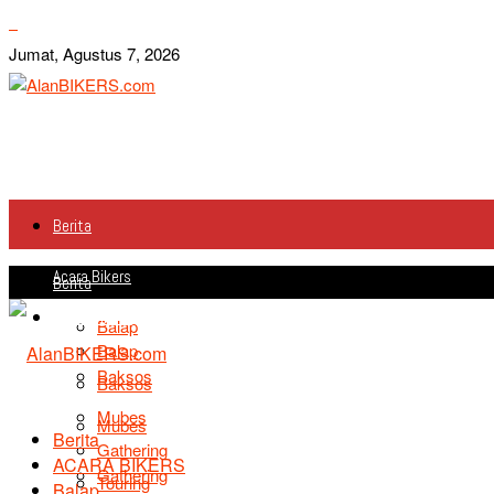
Jumat, Agustus 7, 2026
Berita
Acara Bikers
Berita
Acara Bikers
Balap
Balap
Baksos
Baksos
Mubes
Mubes
Berita
Gathering
ACARA BIKERS
Gathering
Touring
Balap