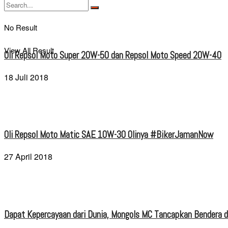
No Result
View All Result
Oli Repsol Moto Super 20W-50 dan Repsol Moto Speed 20W-40
18 Juli 2018
Oli Repsol Moto Matic SAE 10W-30 Olinya #BikerJamanNow
27 April 2018
Dapat Kepercayaan dari Dunia, Mongols MC Tancapkan Bendera di