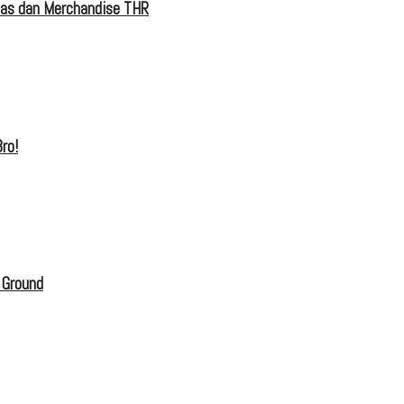
tas dan Merchandise THR
ro!
 Ground