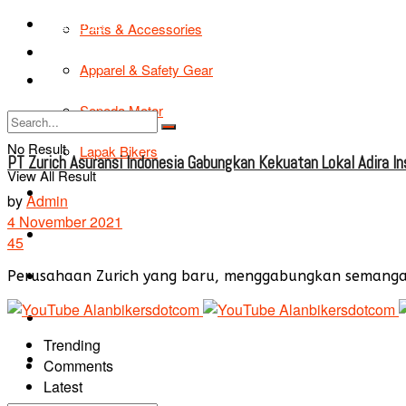
TIPS & TRIK
Parts & Accessories
Bikers Cars
Apparel & Safety Gear
Tentang Kami
Sepeda Motor
No Result
Lapak Bikers
PT Zurich Asuransi Indonesia Gabungkan Kekuatan Lokal Adira In
View All Result
Agenda
by
Admin
4 November 2021
Road Safety
45
TIPS & TRIK
Perusahaan Zurich yang baru, menggabungkan semangat, k
Bikers Cars
Trending
Tentang Kami
Comments
Latest