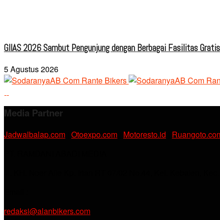
GIIAS 2026 Sambut Pengunjung dengan Berbagai Fasilitas Grati
5 Agustus 2026
Media Partner
Jadwalbalap.com
|
Otoexpo.com
|
Motoresto.id
|
Ruangoto.co
PT. RAMDANI ABADI MEDIA
Jl. KH. Noer Alie Kp. Irian RT 07/02 No.44, Kel. Kebalen, Kec
Email :
redaksi@alanbikers.com