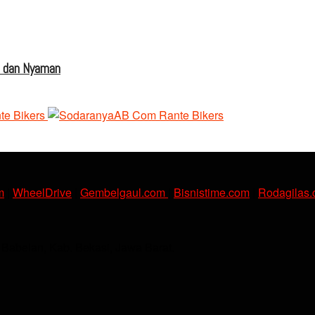
s dan Nyaman
m
|
WheelDrive
|
Gembelgaul.com
|
Bisnistime.com
|
Rodagilas
. Babelan, Kab. Bekasi, Jawa Barat.