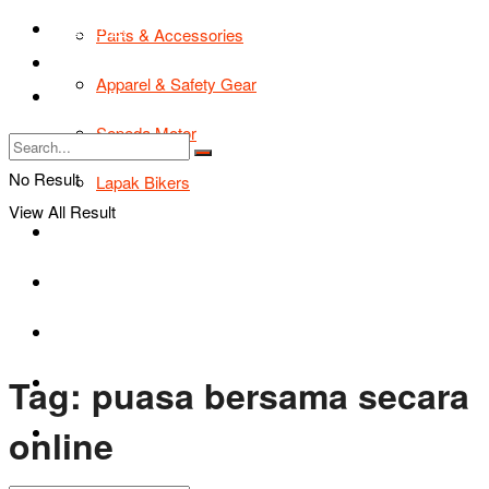
TIPS & TRIK
Parts & Accessories
Bikers Cars
Apparel & Safety Gear
Tentang Kami
Sepeda Motor
No Result
Lapak Bikers
View All Result
Agenda
Road Safety
TIPS & TRIK
Tag:
puasa bersama secara
Bikers Cars
online
Tentang Kami