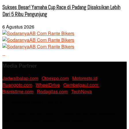
Sukses Besar! Yamaha Cup Race di Padang Disaksikan Lebih
Dari 5 Ribu Pengunjung
6 Agustus 2026
Media Partner
Jadwalbalap.com
|
Otoexpo.com
|
Motoresto.id
|
Ruangoto.com
|
WheelDrive
|
Gembelgaul.com
|
Bisnistime.com
|
Rodagilas.com
|
TechNova
PT. RAMDANI ABADI MEDIA
Jl. KH. Noer Alie Kp. Irian RT 07/02 No.44, Kel. Kebalen,
Kec. Babelan, Kab. Bekasi, Jawa Barat.