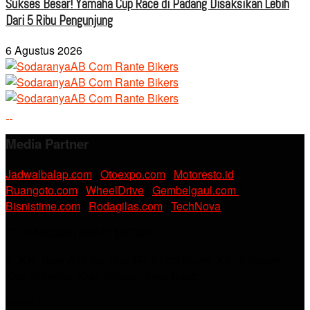
Sukses Besar! Yamaha Cup Race di Padang Disaksikan Lebih
Dari 5 Ribu Pengunjung
6 Agustus 2026
Media Partner
Jadwalbalap.com
|
Otoexpo.com
|
Motoresto.id
|
Ruangoto.com
|
WheelDrive
|
Gembelgaul.com
|
Bisnistime.com
|
Rodagilas.com
|
TechNova
PT. RAMDANI ABADI MEDIA
Jl. KH. Noer Alie Kp. Irian RT 07/02 No.44, Kel. Kebalen,
Kec. Babelan, Kab. Bekasi, Jawa Barat.
Email :