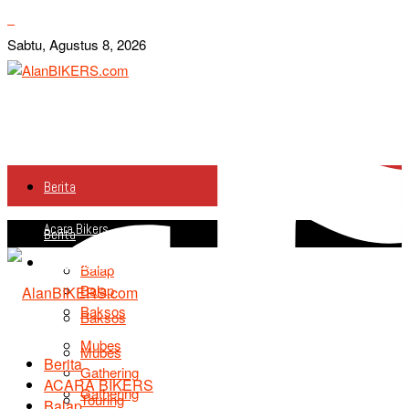
Sabtu, Agustus 8, 2026
Berita
Acara Bikers
Berita
Acara Bikers
Balap
Balap
Baksos
Baksos
Mubes
Mubes
Berita
Gathering
ACARA BIKERS
Gathering
Touring
Balap