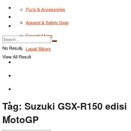
TIPS & TRIK
Parts & Accessories
Bikers Cars
Apparel & Safety Gear
Tentang Kami
Sepeda Motor
No Result
Lapak Bikers
View All Result
Agenda
Road Safety
TIPS & TRIK
Tag:
Suzuki GSX-R150 edisi
Bikers Cars
MotoGP
Tentang Kami