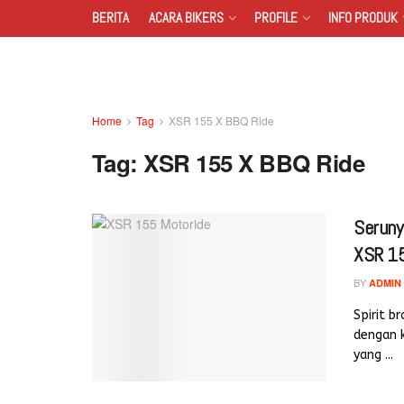
BERITA
ACARA BIKERS
PROFILE
INFO PRODUK
Home
Tag
XSR 155 X BBQ Ride
Tag:
XSR 155 X BBQ Ride
Seruny
XSR 15
BY
ADMIN
Spirit 
dengan k
yang ...