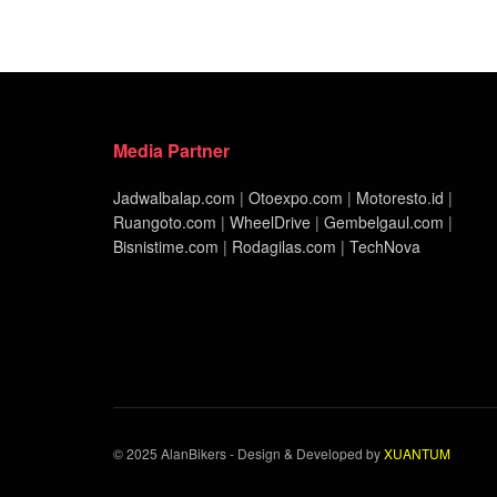
Media Partner
Jadwalbalap.com
|
Otoexpo.com
|
Motoresto.id
|
Ruangoto.com
|
WheelDrive
|
Gembelgaul.com
|
Bisnistime.com
|
Rodagilas.com
|
TechNova
© 2025 AlanBikers - Design & Developed by
XUANTUM