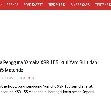
AGENDA
ROAD SAFETY
TIPS & TRIK
BIKERS CARS
TENTANG K
a Pengguna Yamaha XSR 155 Ikuti Yard Built dan
5 Motoride
14 MARET 2023
60
brotherhood para pengguna Yamaha XSR 155 semakin erat
eseruan XSR 155 Motoride di berbagai kota besar. Seperti