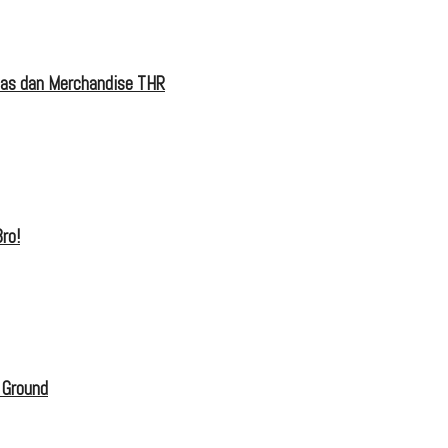
tas dan Merchandise THR
ro!
 Ground