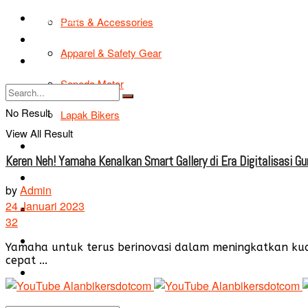
TIPS & TRIK
Parts & Accessories
Bikers Cars
Apparel & Safety Gear
Tentang Kami
Sepeda Motor
No Result
Lapak Bikers
View All Result
Agenda
Keren Neh! Yamaha Kenalkan Smart Gallery di Era Digitalisasi G
Road Safety
by
Admin
24 Januari 2023
TIPS & TRIK
32
Bikers Cars
Yamaha untuk terus berinovasi dalam meningkatkan ku
cepat ...
Tentang Kami