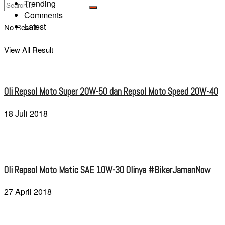
Trending
Comments
Latest
No Result
View All Result
Oli Repsol Moto Super 20W-50 dan Repsol Moto Speed 20W-40
18 Juli 2018
Oli Repsol Moto Matic SAE 10W-30 Olinya #BikerJamanNow
27 April 2018