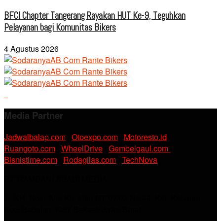
BFCI Chapter Tangerang Rayakan HUT Ke-9, Teguhkan
Pelayanan bagi Komunitas Bikers
4 Agustus 2026
Media Partner
Jadwalbalap.com
|
Otoexpo.com
|
Motoresto.id
|
Ruangoto.com
|
WheelDrive
|
Gembelgaul.com
|
Bisnistime.com
|
Rodagilas.com
|
TechNova
PT. RAMDANI ABADI MEDIA
Jl. KH. Noer Alie Kp. Irian RT 07/02 No.44, Kel. Kebalen,
Kec. Babelan, Kab. Bekasi, Jawa Barat.