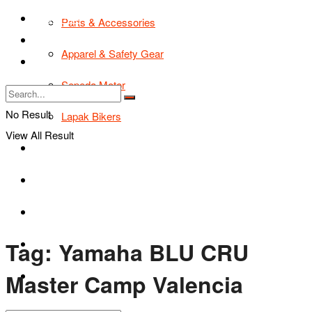
TIPS & TRIK
Parts & Accessories
Bikers Cars
Apparel & Safety Gear
Tentang Kami
Sepeda Motor
No Result
Lapak Bikers
View All Result
Agenda
Road Safety
TIPS & TRIK
Tag:
Yamaha BLU CRU
Bikers Cars
Master Camp Valencia
Tentang Kami