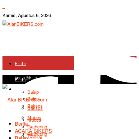
Kamis, Agustus 6, 2026
Berita
Acara Bikers
Berita
Acara Bikers
Balap
Balap
Baksos
Baksos
Mubes
Mubes
Berita
Gathering
ACARA BIKERS
Gathering
Touring
Balap