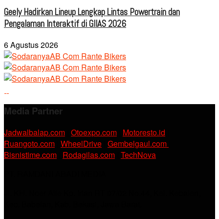
Geely Hadirkan Lineup Lengkap Lintas Powertrain dan
Pengalaman Interaktif di GIIAS 2026
6 Agustus 2026
Media Partner
Jadwalbalap.com
|
Otoexpo.com
|
Motoresto.id
|
Ruangoto.com
|
WheelDrive
|
Gembelgaul.com
|
Bisnistime.com
|
Rodagilas.com
|
TechNova
PT. RAMDANI ABADI MEDIA
Jl. KH. Noer Alie Kp. Irian RT 07/02 No.44, Kel. Kebalen,
Kec. Babelan, Kab. Bekasi, Jawa Barat.