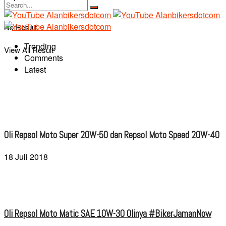
No Result
Trending
View All Result
Comments
Latest
Oli Repsol Moto Super 20W-50 dan Repsol Moto Speed 20W-40
18 Juli 2018
Oli Repsol Moto Matic SAE 10W-30 Olinya #BikerJamanNow