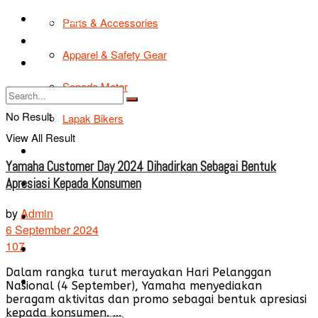
TIPS & TRIK
Parts & Accessories
Bikers Cars
Apparel & Safety Gear
Tentang Kami
Sepeda Motor
No Result
Lapak Bikers
View All Result
Agenda
Yamaha Customer Day 2024 Dihadirkan Sebagai Bentuk
Apresiasi Kepada Konsumen
Road Safety
by
Admin
TIPS & TRIK
6 September 2024
107
Bikers Cars
Dalam rangka turut merayakan Hari Pelanggan
Tentang Kami
Nasional (4 September), Yamaha menyediakan
beragam aktivitas dan promo sebagai bentuk apresiasi
kepada konsumen. ...