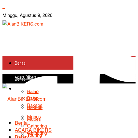
Minggu, Agustus 9, 2026
Berita
Acara Bikers
Berita
Acara Bikers
Balap
Balap
Baksos
Baksos
Mubes
Mubes
Berita
Gathering
ACARA BIKERS
Gathering
Touring
Balap