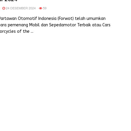
24 DESEMBER 2024
59
artawan Otomotif Indonesia (Forwot) telah umumkan
para pemenang Mobil dan Sepedamotor Terbaik atau Cars
rcycles of the ...