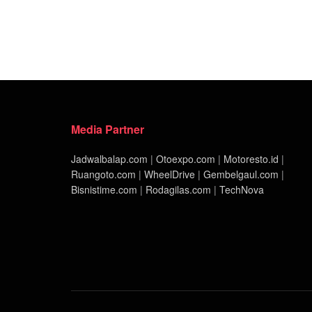
Media Partner
Jadwalbalap.com
|
Otoexpo.com
|
Motoresto.id
|
Ruangoto.com
|
WheelDrive
|
Gembelgaul.com
|
Bisnistime.com
|
Rodagilas.com
|
TechNova