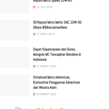
Repsol Moto Speed 20W-40
18 JULI 2018
Oli Repsol Moto Matic SAE 10W-30
Olinya #BikerJamanNow
27 APRIL 2018
Dapat Kepercayaan dari Dunia,
Mongols MC Tancapkan Bendera di
Indonesia
21 MARET 2022
Ontahood Moto Adventure,
Komunitas Penggemar Adventure
dan Wisata Alam
23 MARET 2020