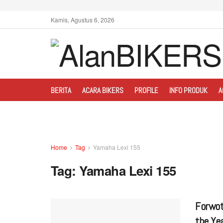
Kamis, Agustus 6, 2026
BERITA
ACARA BIKERS
PROFILE
INFO PRODUK
A
Home
Tag
Yamaha Lexi 155
Tag:
Yamaha Lexi 155
Forwot
the Ye