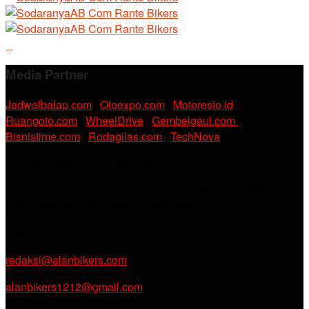
Media Partner
Jadwalbalap.com
|
Otoexpo.com
|
Motoresto.id
|
Ruangoto.com
|
WheelDrive
|
Gembelgaul.com
|
Bisnistime.com
|
Rodagilas.com
|
TechNova
PT. RAMDANI ABADI MEDIA
Jl. KH. Noer Alie Kp. Irian RT 07/02 No.44, Kel. Kebalen,
Kec. Babelan, Kab. Bekasi, Jawa Barat.
Email :
redaksi@alanbikers.com
alanbikers1212@gmail.com