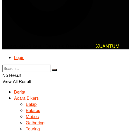
© 2025 AlanBikers - Design & Developed by
XUANTUM
Login
No Result
View All Result
Berita
Acara Bikers
Balap
Baksos
Mubes
Gathering
Touring