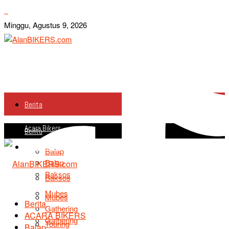
Minggu, Agustus 9, 2026
Berita
Acara Bikers
Berita
Acara Bikers
Balap
Balap
Baksos
Baksos
Mubes
Mubes
Berita
Gathering
ACARA BIKERS
Gathering
Touring
Balap