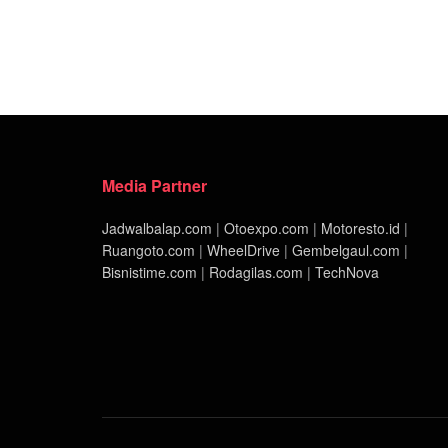
Media Partner
Jadwalbalap.com
|
Otoexpo.com
|
Motoresto.id
|
Ruangoto.com
|
WheelDrive
|
Gembelgaul.com
|
Bisnistime.com
|
Rodagilas.com
|
TechNova