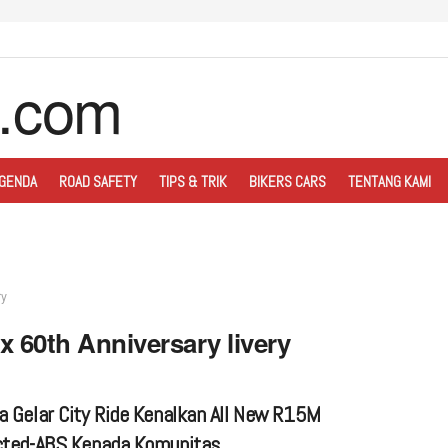
GENDA
ROAD SAFETY
TIPS & TRIK
BIKERS CARS
TENTANG KAMI
ry
 60th Anniversary livery
 Gelar City Ride Kenalkan All New R15M
ted-ABS Kepada Komunitas