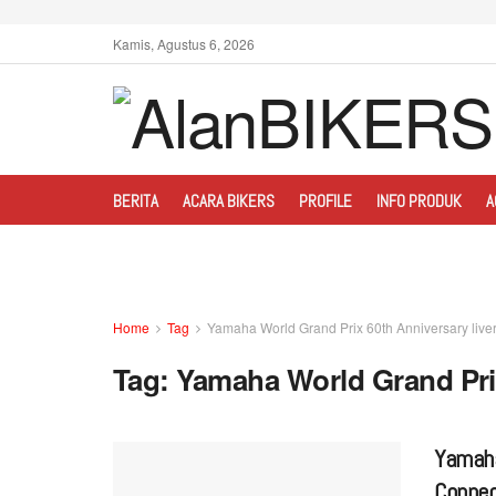
Kamis, Agustus 6, 2026
BERITA
ACARA BIKERS
PROFILE
INFO PRODUK
A
Home
Tag
Yamaha World Grand Prix 60th Anniversary live
Tag:
Yamaha World Grand Prix
Yamaha
Connec