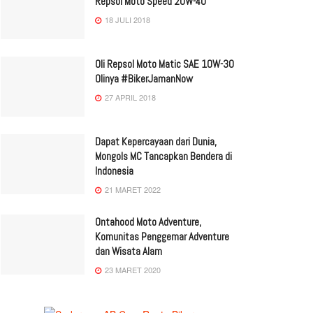
Repsol Moto Speed 20W-40
18 JULI 2018
Oli Repsol Moto Matic SAE 10W-30
Olinya #BikerJamanNow
27 APRIL 2018
Dapat Kepercayaan dari Dunia,
Mongols MC Tancapkan Bendera di
Indonesia
21 MARET 2022
Ontahood Moto Adventure,
Komunitas Penggemar Adventure
dan Wisata Alam
23 MARET 2020