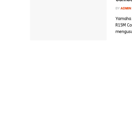
BY
ADMIN
Yamaha 
R15M Con
mengusun