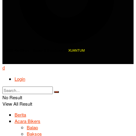
© 2025 AlanBikers - Design & Developed by
XUANTUM
Login
No Result
View All Result
Berita
Acara Bikers
Balap
Baksos