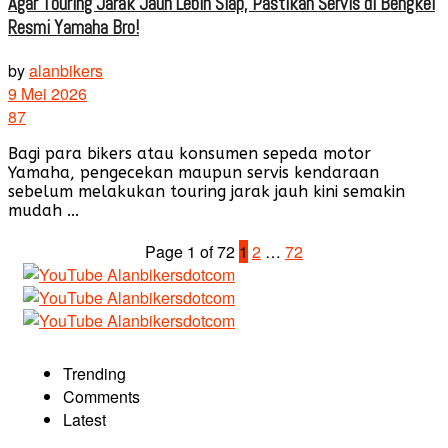
Agar Touring Jarak Jauh Lebih Siap, Pastikan Servis di Bengkel
Resmi Yamaha Bro!
by
alanbikers
9 Mei 2026
87
Bagi para bikers atau konsumen sepeda motor
Yamaha, pengecekan maupun servis kendaraan
sebelum melakukan touring jarak jauh kini semakin
mudah ...
Page 1 of 72
1
2
…
72
Trending
Comments
Latest