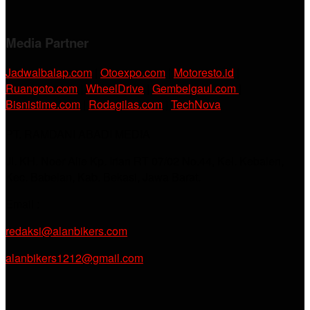
Media Partner
Jadwalbalap.com
|
Otoexpo.com
|
Motoresto.id
|
Ruangoto.com
|
WheelDrive
|
Gembelgaul.com
|
Bisnistime.com
|
Rodagilas.com
|
TechNova
PT. RAMDANI ABADI MEDIA
Jl. KH. Noer Alie Kp. Irian RT 07/02 No.44, Kel. Kebalen,
Kec. Babelan, Kab. Bekasi, Jawa Barat.
Email :
redaksi@alanbikers.com
alanbikers1212@gmail.com