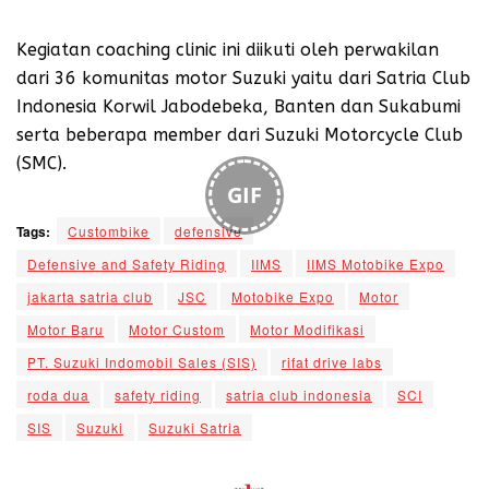
Kegiatan coaching clinic ini diikuti oleh perwakilan
dari 36 komunitas motor Suzuki yaitu dari Satria Club
Indonesia Korwil Jabodebeka, Banten dan Sukabumi
serta beberapa member dari Suzuki Motorcycle Club
(SMC).
GIF
Tags:
Custombike
defensive
Defensive and Safety Riding
IIMS
IIMS Motobike Expo
jakarta satria club
JSC
Motobike Expo
Motor
Motor Baru
Motor Custom
Motor Modifikasi
PT. Suzuki Indomobil Sales (SIS)
rifat drive labs
roda dua
safety riding
satria club indonesia
SCI
SIS
Suzuki
Suzuki Satria