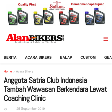
BERITA
ACARA BIKERS
BALAP
CUSTOM
GEA
Home
Acara Bikers
Anggota Satria Club Indonesia
Tambah Wawasan Berkendara Lewat
Coaching Clinic
by
25 September 2019