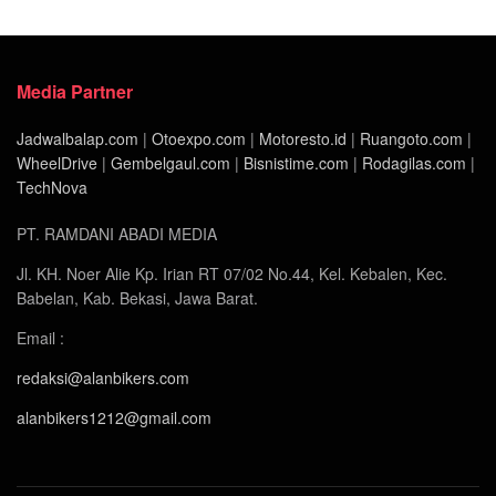
Media Partner
Jadwalbalap.com
|
Otoexpo.com
|
Motoresto.id
|
Ruangoto.com
|
WheelDrive
|
Gembelgaul.com
|
Bisnistime.com
|
Rodagilas.com
|
TechNova
PT. RAMDANI ABADI MEDIA
Jl. KH. Noer Alie Kp. Irian RT 07/02 No.44, Kel. Kebalen, Kec.
Babelan, Kab. Bekasi, Jawa Barat.
Email :
redaksi@alanbikers.com
alanbikers1212@gmail.com