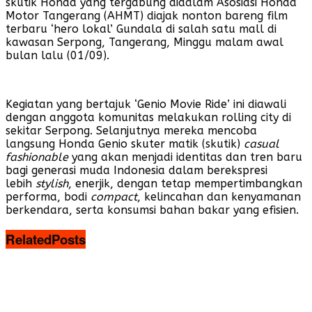
skutik Honda yang tergabung didalam Asosiasi Honda
Motor Tangerang (AHMT) diajak nonton bareng film
terbaru ‘hero lokal’ Gundala di salah satu mall di
kawasan Serpong, Tangerang, Minggu malam awal
bulan lalu (01/09).
Kegiatan yang bertajuk ‘Genio Movie Ride’ ini diawali
dengan anggota komunitas melakukan rolling city di
sekitar Serpong. Selanjutnya mereka mencoba
langsung Honda Genio skuter matik (skutik)
casual
fashionable
yang akan menjadi identitas dan tren baru
bagi generasi muda Indonesia dalam berekspresi
lebih
stylish
, enerjik, dengan tetap mempertimbangkan
performa, bodi
compact
, kelincahan dan kenyamanan
berkendara, serta konsumsi bahan bakar yang efisien.
Related
Posts