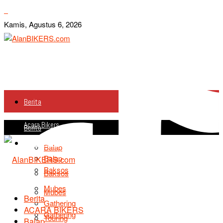
Kamis, Agustus 6, 2026
Berita
Acara Bikers
Berita
Acara Bikers
Balap
Balap
Baksos
Baksos
Mubes
Mubes
Berita
Gathering
ACARA BIKERS
Gathering
Touring
Balap