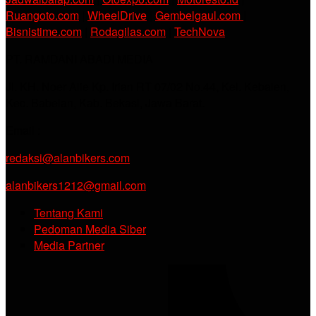
Ruangoto.com
|
WheelDrive
|
Gembelgaul.com
|
Bisnistime.com
|
Rodagilas.com
|
TechNova
PT. RAMDANI ABADI MEDIA
Jl. KH. Noer Alie Kp. Irian RT 07/02 No.44, Kel. Kebalen,
Kec. Babelan, Kab. Bekasi, Jawa Barat.
Email :
redaksi@alanbikers.com
alanbikers1212@gmail.com
Tentang Kami
Pedoman Media Siber
Media Partner