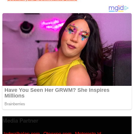
Media Partner
Jadwalbalap.com
|
Otoexpo.com
|
Motoresto.id
|