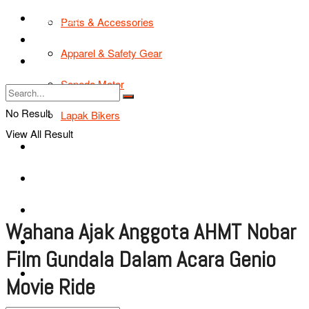
TIPS & TRIK
Parts & Accessories
Bikers Cars
Apparel & Safety Gear
Tentang Kami
Sepeda Motor
No Result
Lapak Bikers
View All Result
Agenda
Road Safety
TIPS & TRIK
Wahana Ajak Anggota AHMT Nobar
Bikers Cars
Film Gundala Dalam Acara Genio
Tentang Kami
Movie Ride