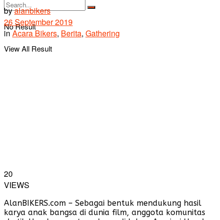
by
alanbikers
26 September 2019
No Result
in
Acara Bikers
,
Berita
,
Gathering
View All Result
20
VIEWS
AlanBIKERS.com – Sebagai bentuk mendukung hasil
karya anak bangsa di dunia film, anggota komunitas