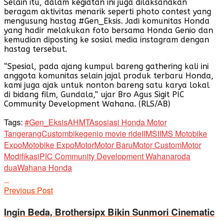
Selain itu, dalam kegiatan ini juga dilaksanakan
beragam aktivitas menarik seperti photo contest yang
mengusung hastag #Gen_Eksis. Jadi komunitas Honda
yang hadir melakukan foto bersama Honda Genio dan
kemudian diposting ke sosial media instagram dengan
hastag tersebut.
“Spesial, pada ajang kumpul bareng gathering kali ini
anggota komunitas selain jajal produk terbaru Honda,
kami juga ajak untuk nonton bareng satu karya lokal
di bidang film, Gundala,” ujar Bro Agus Sigit PIC
Community Development Wahana. (RLS/AB)
Tags:
#Gen_Eksis
AHMT
Asosiasi Honda Motor
Tangerang
Custombike
genio movie ride
IIMS
IIMS Motobike
Expo
Motobike Expo
Motor
Motor Baru
Motor Custom
Motor
Modifikasi
PIC Community Development Wahana
roda
dua
Wahana Honda
Previous Post
Ingin Beda, Brothersipx Bikin Sunmori Cinematic