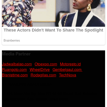
Media Partner
Jadwalbalap.com
|
Otoexpo.com
|
Motoresto.id
|
Ruangoto.com
|
WheelDrive
|
Gembelgaul.com
|
Bisnistime.com
|
Rodagilas.com
|
TechNova
PT. RAMDANI ABADI MEDIA
Jl. KH. Noer Alie Kp. Irian RT 07/02 No.44, Kel. Kebalen,
Kec. Babelan, Kab. Bekasi, Jawa Barat.