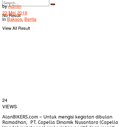
by
Admin
22 Mei 2019
No Result
in
Baksos
,
Berita
View All Result
24
VIEWS
AlanBIKERS.com – Untuk mengisi kegiatan dibulan
Ramadhan, PT. Capella Dinamik Nusantara (Capella