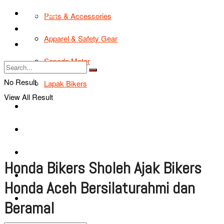
TIPS & TRIK
Parts & Accessories
Bikers Cars
Apparel & Safety Gear
Tentang Kami
Sepeda Motor
No Result
Lapak Bikers
View All Result
Agenda
Road Safety
TIPS & TRIK
Honda Bikers Sholeh Ajak Bikers
Bikers Cars
Honda Aceh Bersilaturahmi dan
Tentang Kami
Beramal