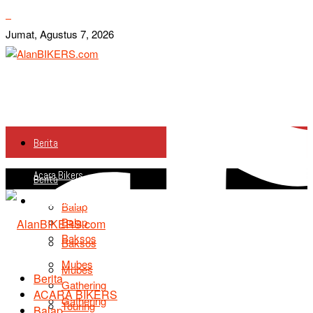
Jumat, Agustus 7, 2026
Berita
Acara Bikers
Berita
Acara Bikers
Balap
Balap
Baksos
Baksos
Mubes
Mubes
Berita
Gathering
ACARA BIKERS
Gathering
Touring
Balap