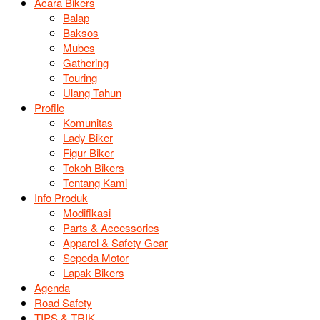
Acara Bikers
Balap
Baksos
Mubes
Gathering
Touring
Ulang Tahun
Profile
Komunitas
Lady Biker
Figur Biker
Tokoh Bikers
Tentang Kami
Info Produk
Modifikasi
Parts & Accessories
Apparel & Safety Gear
Sepeda Motor
Lapak Bikers
Agenda
Road Safety
TIPS & TRIK