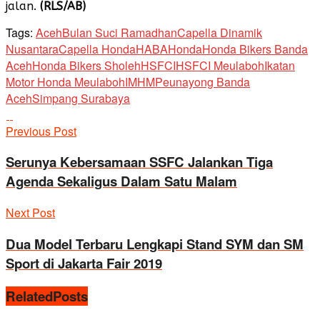
jalan.
(RLS/AB)
Tags:
Aceh
Bulan Suci Ramadhan
Capella Dinamik
Nusantara
Capella Honda
HABA
Honda
Honda Bikers Banda
Aceh
Honda Bikers Sholeh
HSFCI
HSFCI Meulaboh
Ikatan
Motor Honda Meulaboh
IMHM
Peunayong Banda
Aceh
Simpang Surabaya
Previous Post
Serunya Kebersamaan SSFC Jalankan Tiga
Agenda Sekaligus Dalam Satu Malam
Next Post
Dua Model Terbaru Lengkapi Stand SYM dan SM
Sport di Jakarta Fair 2019
Related
Posts