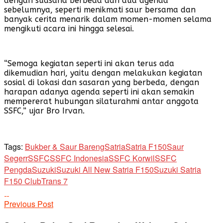
dengan suasana berbeda dari dua agenda
sebelumnya, seperti menikmati saur bersama dan
banyak cerita menarik dalam momen-momen selama
mengikuti acara ini hingga selesai.
“Semoga kegiatan seperti ini akan terus ada
dikemudian hari, yaitu dengan melakukan kegiatan
sosial di lokasi dan sasaran yang berbeda, dengan
harapan adanya agenda seperti ini akan semakin
mempererat hubungan silaturahmi antar anggota
SSFC,” ujar Bro Irvan.
Tags:
Bukber & Saur Bareng
Satria
Satria F150
Saur
Segerr
SSFC
SSFC Indonesia
SSFC Korwil
SSFC
Pengda
Suzuki
Suzuki All New Satria F150
Suzuki Satria
F150 Club
Trans 7
Previous Post