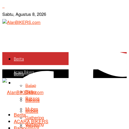
Sabtu, Agustus 8, 2026
Berita
Acara Bikers
Berita
Acara Bikers
Balap
Balap
Baksos
Baksos
Mubes
Mubes
Berita
Gathering
ACARA BIKERS
Gathering
Touring
Balap