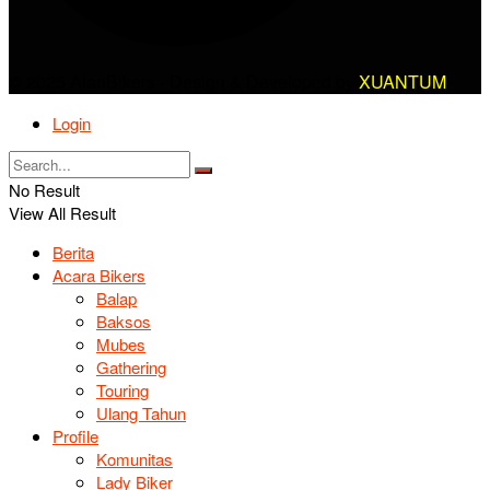
© 2025 AlanBikers - Design & Developed by
XUANTUM
Login
No Result
View All Result
Berita
Acara Bikers
Balap
Baksos
Mubes
Gathering
Touring
Ulang Tahun
Profile
Komunitas
Lady Biker