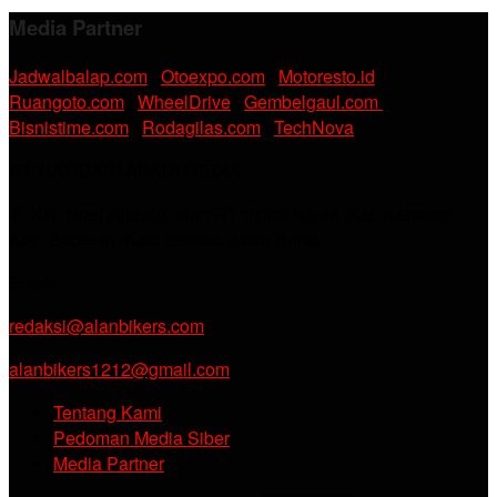
Media Partner
Jadwalbalap.com
|
Otoexpo.com
|
Motoresto.id
|
Ruangoto.com
|
WheelDrive
|
Gembelgaul.com
|
Bisnistime.com
|
Rodagilas.com
|
TechNova
PT. RAMDANI ABADI MEDIA
Jl. KH. Noer Alie Kp. Irian RT 07/02 No.44, Kel. Kebalen,
Kec. Babelan, Kab. Bekasi, Jawa Barat.
Email :
redaksi@alanbikers.com
alanbikers1212@gmail.com
Tentang Kami
Pedoman Media Siber
Media Partner