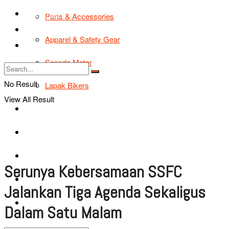
TIPS & TRIK
Parts & Accessories
Bikers Cars
Apparel & Safety Gear
Tentang Kami
Sepeda Motor
No Result
Lapak Bikers
View All Result
Agenda
Road Safety
TIPS & TRIK
Serunya Kebersamaan SSFC
Bikers Cars
Jalankan Tiga Agenda Sekaligus
Tentang Kami
Dalam Satu Malam