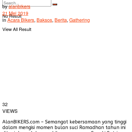
by
alanbikers
21 Mei 2019
No Result
in
Acara Bikers
,
Baksos
,
Berita
,
Gathering
View All Result
32
VIEWS
AlanBIKERS.com – Semangat kebersamaan yang tinggi
dalam mengisi momen bulan suci Ramadhan tahun ini