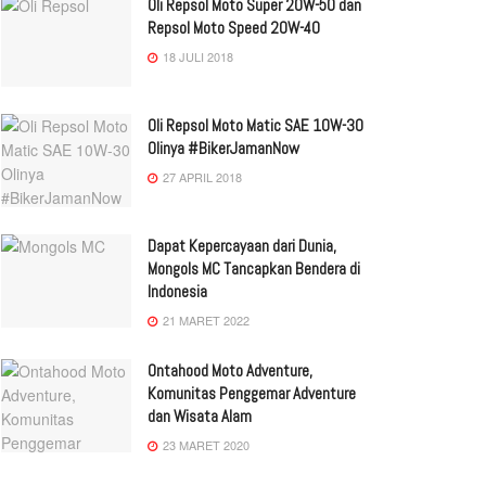
Oli Repsol Moto Super 20W-50 dan
Repsol Moto Speed 20W-40
18 JULI 2018
Oli Repsol Moto Matic SAE 10W-30
Olinya #BikerJamanNow
27 APRIL 2018
Dapat Kepercayaan dari Dunia,
Mongols MC Tancapkan Bendera di
Indonesia
21 MARET 2022
Ontahood Moto Adventure,
Komunitas Penggemar Adventure
dan Wisata Alam
23 MARET 2020