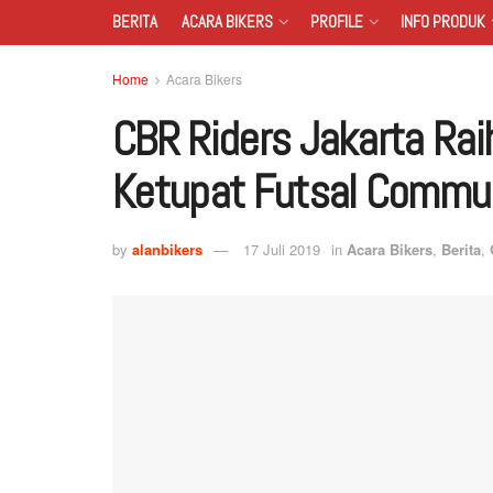
BERITA
ACARA BIKERS
PROFILE
INFO PRODUK
Home
Acara Bikers
CBR Riders Jakarta Raih
Ketupat Futsal Commu
by
alanbikers
17 Juli 2019
in
Acara Bikers
,
Berita
,