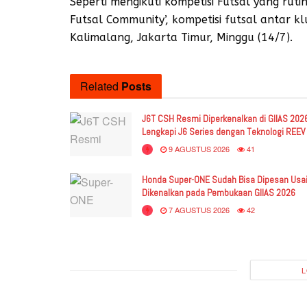
Seperti mengikuti kompetisi Futsal yang rut
Futsal Community’, kompetisi futsal antar k
Kalimalang, Jakarta Timur, Minggu (14/7).
Related
Posts
J6T CSH Resmi Diperkenalkan di GIIAS 202
Lengkapi J6 Series dengan Teknologi REEV
9 AGUSTUS 2026
41
Honda Super-ONE Sudah Bisa Dipesan Usa
Dikenalkan pada Pembukaan GIIAS 2026
7 AGUSTUS 2026
42
L