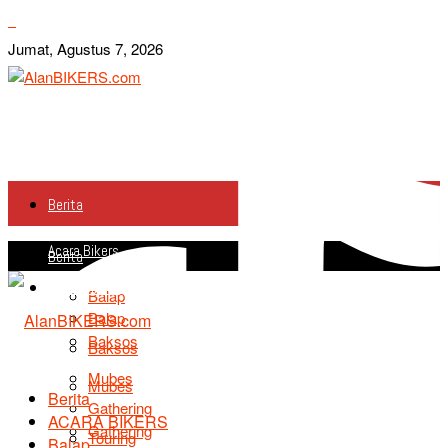
Jumat, Agustus 7, 2026
Berita
Acara Bikers
Berita
Acara Bikers
Balap
Balap
Baksos
Baksos
Mubes
Mubes
Berita
Gathering
ACARA BIKERS
Gathering
Touring
Balap