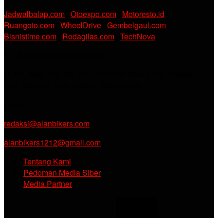
Jadwalbalap.com
|
Otoexpo.com
|
Motoresto.id
|
Ruangoto.com
|
WheelDrive
|
Gembelgaul.com
|
Bisnistime.com
|
Rodagilas.com
|
TechNova
PT. RAMDANI ABADI MEDIA
Jl. KH. Noer Alie Kp. Irian RT 07/02 No.44, Kel. Kebalen,
Kec. Babelan, Kab. Bekasi, Jawa Barat.
Email :
redaksi@alanbikers.com
alanbikers1212@gmail.com
Tentang Kami
Pedoman Media Siber
Media Partner