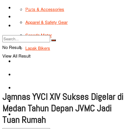
TIPS & TRIK
Parts & Accessories
Bikers Cars
Apparel & Safety Gear
Tentang Kami
Sepeda Motor
No Result
Lapak Bikers
View All Result
Agenda
Road Safety
TIPS & TRIK
Jamnas YVCI XIV Sukses Digelar di
Bikers Cars
Medan Tahun Depan JVMC Jadi
Tentang Kami
Tuan Rumah