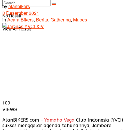
by
alanbikers
8 Desember 2021
No Result
in
Acara Bikers
,
Berita
,
Gathering
,
Mubes
View All Result
109
VIEWS
AlanBIKERS.com –
Yamaha Vega
Club Indonesia (YVCI)
sukses menggelar agenda tahunannya, Jambore