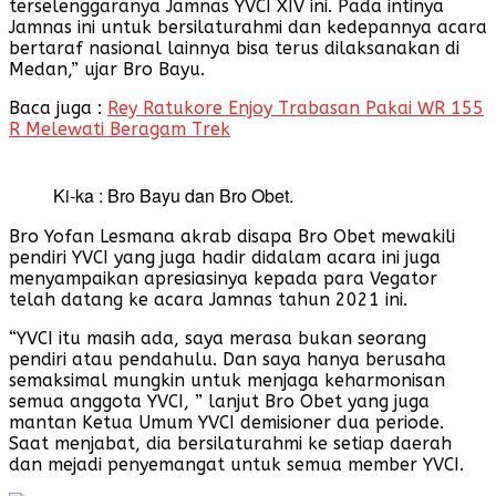
terselenggaranya Jamnas YVCI XIV ini. Pada intinya
Jamnas ini untuk bersilaturahmi dan kedepannya acara
bertaraf nasional lainnya bisa terus dilaksanakan di
Medan,” ujar Bro Bayu.
Baca juga :
Rey Ratukore Enjoy Trabasan Pakai WR 155
R Melewati Beragam Trek
Ki-ka : Bro Bayu dan Bro Obet.
Bro Yofan Lesmana akrab disapa Bro Obet mewakili
pendiri YVCI yang juga hadir didalam acara ini juga
menyampaikan apresiasinya kepada para Vegator
telah datang ke acara Jamnas tahun 2021 ini.
“YVCI itu masih ada, saya merasa bukan seorang
pendiri atau pendahulu. Dan saya hanya berusaha
semaksimal mungkin untuk menjaga keharmonisan
semua anggota YVCI, ” lanjut Bro Obet yang juga
mantan Ketua Umum YVCI demisioner dua periode.
Saat menjabat, dia bersilaturahmi ke setiap daerah
dan mejadi penyemangat untuk semua member YVCI.