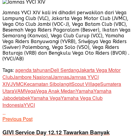
Jamnas YVCI XIV kali ini dihadiri perwakilan dari Vega
Lampung Club (VLC), Jakarta Vega Motor Club (JVMC),
Vega Oto Club Jambi (VOC-J), Vega Batam Club (VBC),
Besemah Vega Riders Pagaralam (Besver), Ikatan Vega
Semarang (Kanvas), Vega Club Curup (VCC), Yamaha
Vega Riders Banyuwangi (YVRB), Sriwijaya Vega Riders
(Swiver) Palembang, Vega Solo (VSO), Vega Riders
Baturaja (VRB) dan Bengkulu Vega Oto Riders (BVOR) .
(YVCI/AB)
Tags:
agenda tahunan
Deli Serdang
Jakarta Vega Motor
Club
Jambore Nasional
Jamnas
Jamnas YVCI
XIV
JVMC
Kecamatan Sibolangit
Scout Village
Sumatera
Utara
VAM
Vega
Vega Anak Medan
Yamaha
Yamaha
Jabodetabek
Yamaha Vega
Yamaha Vega Club
Indonesia
YVCI
Previous Post
GIVI Service Day 12.12 Tawarkan Banyak