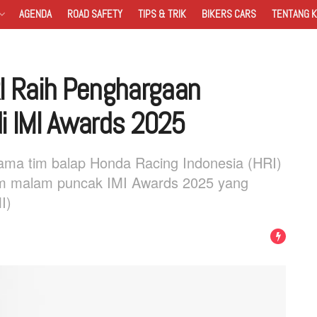
AGENDA
ROAD SAFETY
TIPS & TRIK
BIKERS CARS
TENTANG K
I Raih Penghargaan
di IMI Awards 2025
ma tim balap Honda Racing Indonesia (HRI)
m malam puncak IMI Awards 2025 yang
I)