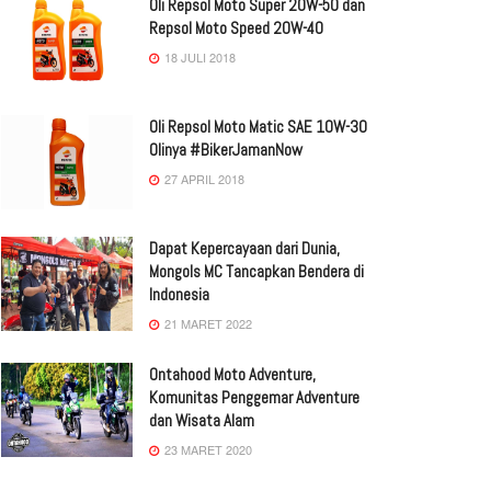
Oli Repsol Moto Super 20W-50 dan
Repsol Moto Speed 20W-40
18 JULI 2018
Oli Repsol Moto Matic SAE 10W-30
Olinya #BikerJamanNow
27 APRIL 2018
Dapat Kepercayaan dari Dunia,
Mongols MC Tancapkan Bendera di
Indonesia
21 MARET 2022
Ontahood Moto Adventure,
Komunitas Penggemar Adventure
dan Wisata Alam
23 MARET 2020