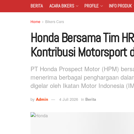
BERITA
ACARA BIKERS
PROFILE
INFO PRODUK
Home
Bikers Cars
Honda Bersama Tim HR
Kontribusi Motorsport 
PT Honda Prospect Motor (HPM) bersa
menerima berbagai penghargaan dala
digelar oleh Ikatan Motor Indonesia (IM
by
Admin
4 Juli 2026
in
Berita