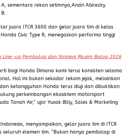
A, sementara rekan setimnya,Andri Abirezky
 B.
ar juara ITCR 3600 dan gelar juara tim di kelas
onda Civic Type R, menegaskan performa tinggi
 Line-up Pembalap dan Strategi Musim Balap 2026
arti bagi Honda Dimana kami terus konsisten selama
onal. Hal ini bukan sekadar rekam jejak, melainkan
an ketangguhan Honda terus diuji dan dibuktikan
ndukung perkembangan ekosistem motorsport
a Tanah Air,” ujar Yusak Billy, Sales & Marketing
Indonesia, menyampaikan, gelar juara tim di ITCR
as seluruh elemen tim. “Bukan hanya pembalap di