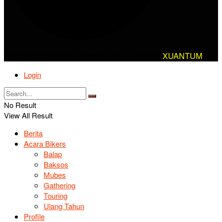
© 2025 AlanBikers - Design & Developed by
XUANTUM
Login
No Result
View All Result
Berita
Acara Bikers
Balap
Baksos
Mubes
Gathering
Touring
Ulang Tahun
Profile