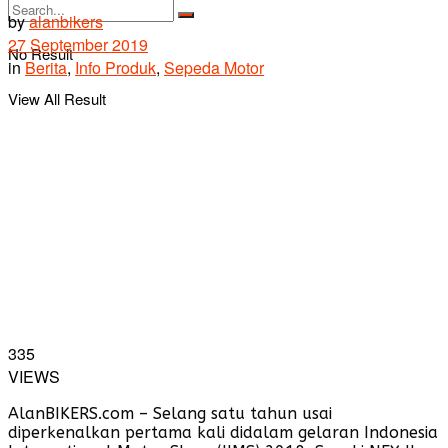
by
alanbikers
27 September 2019
No Result
in
Berita
,
Info Produk
,
Sepeda Motor
View All Result
335
VIEWS
AlanBIKERS.com – Selang satu tahun usai
diperkenalkan pertama kali didalam gelaran Indonesia