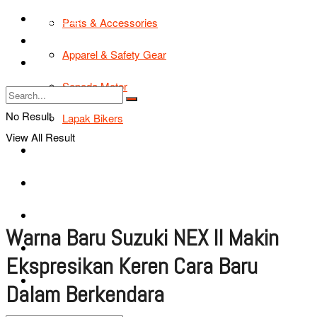
TIPS & TRIK
Parts & Accessories
Bikers Cars
Apparel & Safety Gear
Tentang Kami
Sepeda Motor
No Result
Lapak Bikers
View All Result
Agenda
Road Safety
TIPS & TRIK
Warna Baru Suzuki NEX II Makin
Bikers Cars
Ekspresikan Keren Cara Baru
Tentang Kami
Dalam Berkendara