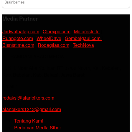
Media Partner
Jadwalbalap.com
|
Otoexpo.com
|
Motoresto.id
|
Ruangoto.com
|
WheelDrive
|
Gembelgaul.com
|
Bisnistime.com
|
Rodagilas.com
|
TechNova
PT. RAMDANI ABADI MEDIA
Jl. KH. Noer Alie Kp. Irian RT 07/02 No.44, Kel. Kebalen,
Kec. Babelan, Kab. Bekasi, Jawa Barat.
Email :
redaksi@alanbikers.com
alanbikers1212@gmail.com
Tentang Kami
Pedoman Media Siber