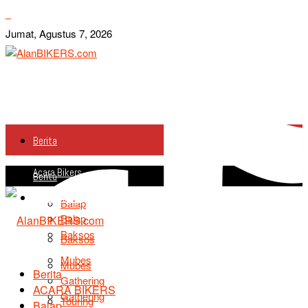
Jumat, Agustus 7, 2026
Berita
Acara Bikers
Berita
Acara Bikers
Balap
Balap
Baksos
Baksos
Mubes
Mubes
Berita
Gathering
ACARA BIKERS
Gathering
Touring
Balap