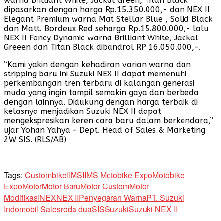
warna Brilliant White, Jackal Green, Titan Black
dipasarkan dengan harga Rp.15.350.000,- dan NEX II
Elegant Premium warna Mat Stellar Blue , Solid Black
dan Matt. Bordeux Red seharga Rp.15.800.000,- lalu
NEX II Fancy Dynamic warna Brilliant White, Jackal
Greeen dan Titan Black dibandrol RP 16.050.000,-.
“Kami yakin dengan kehadiran varian warna dan
stripping baru ini Suzuki NEX II dapat memenuhi
perkembangan tren terbaru di kalangan generasi
muda yang ingin tampil semakin gaya dan berbeda
dengan lainnya. Didukung dengan harga terbaik di
kelasnya menjadikan Suzuki NEX II dapat
mengekspresikan keren cara baru dalam berkendara,”
ujar Yohan Yahya – Dept. Head of Sales & Marketing
2W SIS. (RLS/AB)
Tags:
Custombike
IIMS
IIMS Motobike Expo
Motobike
Expo
Motor
Motor Baru
Motor Custom
Motor
Modifikasi
NEX
NEX II
Penyegaran Warna
PT. Suzuki
Indomobil Sales
roda dua
SIS
Suzuki
Suzuki NEX II