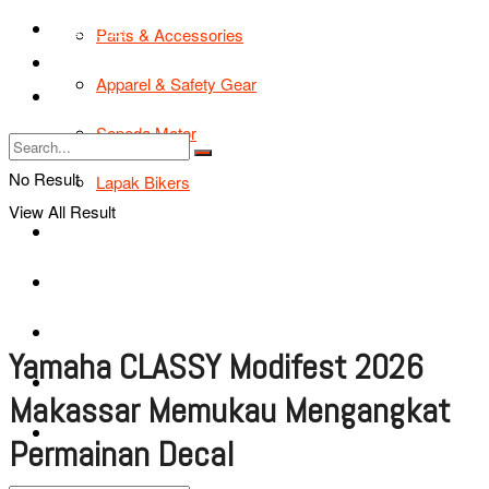
TIPS & TRIK
Parts & Accessories
Bikers Cars
Apparel & Safety Gear
Tentang Kami
Sepeda Motor
No Result
Lapak Bikers
View All Result
Agenda
Road Safety
TIPS & TRIK
Yamaha CLASSY Modifest 2026
Bikers Cars
Makassar Memukau Mengangkat
Tentang Kami
Permainan Decal