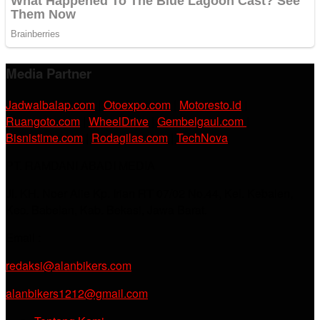
Media Partner
Jadwalbalap.com
|
Otoexpo.com
|
Motoresto.id
|
Ruangoto.com
|
WheelDrive
|
Gembelgaul.com
|
Bisnistime.com
|
Rodagilas.com
|
TechNova
PT. RAMDANI ABADI MEDIA
Jl. KH. Noer Alie Kp. Irian RT 07/02 No.44, Kel. Kebalen,
Kec. Babelan, Kab. Bekasi, Jawa Barat.
Email :
redaksi@alanbikers.com
alanbikers1212@gmail.com