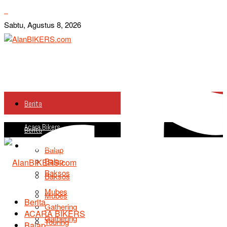
Sabtu, Agustus 8, 2026
Berita
Acara Bikers
Berita
Acara Bikers
Balap
Balap
Baksos
Baksos
Mubes
Mubes
Berita
Gathering
ACARA BIKERS
Gathering
Touring
Balap