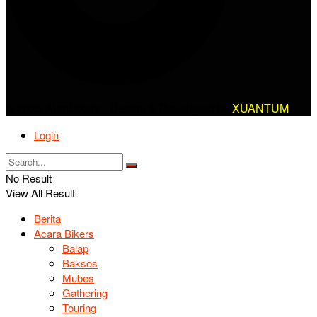
© 2025 AlanBikers - Design & Developed by
XUANTUM
Login
No Result
View All Result
Berita
Acara Bikers
Balap
Baksos
Mubes
Gathering
Touring