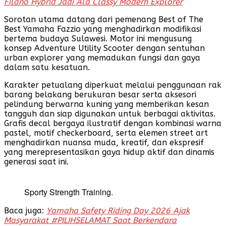
Filano Hybrid Jadi Ala Classy Modern Explorer
Sorotan utama datang dari pemenang Best of The
Best Yamaha Fazzio yang menghadirkan modifikasi
bertema budaya Sulawesi. Motor ini mengusung
konsep Adventure Utility Scooter dengan sentuhan
urban explorer yang memadukan fungsi dan gaya
dalam satu kesatuan.
Karakter petualang diperkuat melalui penggunaan rak
barang belakang berukuran besar serta aksesori
pelindung berwarna kuning yang memberikan kesan
tangguh dan siap digunakan untuk berbagai aktivitas.
Grafis decal bergaya ilustratif dengan kombinasi warna
pastel, motif checkerboard, serta elemen street art
menghadirkan nuansa muda, kreatif, dan ekspresif
yang merepresentasikan gaya hidup aktif dan dinamis
generasi saat ini.
Sporty Strength Training.
Baca juga:
Yamaha Safety Riding Day 2026 Ajak
Masyarakat #PILIHSELAMAT Saat Berkendara