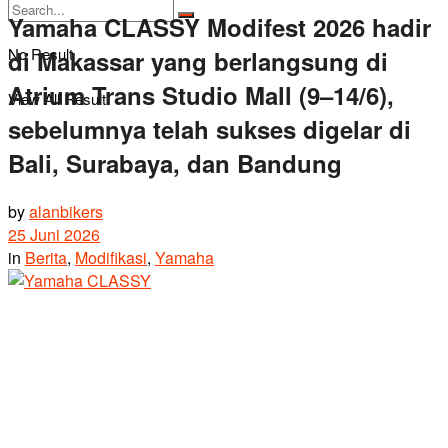
Yamaha CLASSY Modifest 2026 hadir
No Result
di Makassar yang berlangsung di
Atrium Trans Studio Mall (9–14/6),
View All Result
sebelumnya telah sukses digelar di
Bali, Surabaya, dan Bandung
by
alanbikers
25 Juni 2026
in
Berita
,
Modifikasi
,
Yamaha