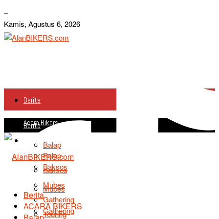
Kamis, Agustus 6, 2026
Berita
Acara Bikers
Berita
Acara Bikers
Balap
Balap
Baksos
Baksos
Mubes
Mubes
Berita
Gathering
ACARA BIKERS
Gathering
Touring
Balap