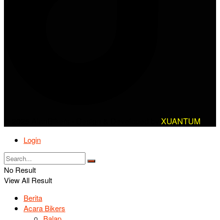
© 2025 AlanBikers - Design & Developed by
XUANTUM
Login
No Result
View All Result
Berita
Acara Bikers
Balap