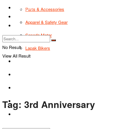
TIPS & TRIK
Parts & Accessories
Bikers Cars
Apparel & Safety Gear
Tentang Kami
Sepeda Motor
No Result
Lapak Bikers
View All Result
Agenda
Road Safety
TIPS & TRIK
Tag:
3rd Anniversary
Bikers Cars
Tentang Kami