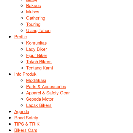
Baksos
Mubes
Gathering
Touring
Ulang Tahun
Profile
Komunitas
Lady Biker
Figur Biker
Tokoh Bikers
Tentang Kami
Info Produk
Modifikasi
Parts & Accessories
Apparel & Safety Gear
Sepeda Motor
Lapak Bikers
Agenda
Road Safety
TIPS & TRIK
Bikers Cars