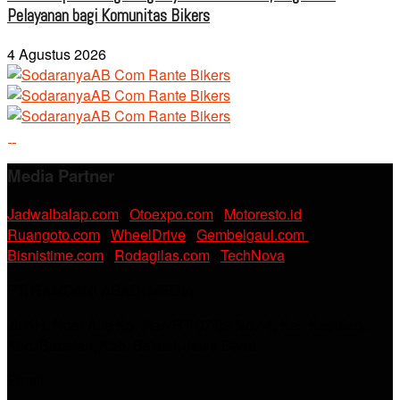
Pelayanan bagi Komunitas Bikers
4 Agustus 2026
Media Partner
Jadwalbalap.com
|
Otoexpo.com
|
Motoresto.id
|
Ruangoto.com
|
WheelDrive
|
Gembelgaul.com
|
Bisnistime.com
|
Rodagilas.com
|
TechNova
PT. RAMDANI ABADI MEDIA
Jl. KH. Noer Alie Kp. Irian RT 07/02 No.44, Kel. Kebalen,
Kec. Babelan, Kab. Bekasi, Jawa Barat.
Email :